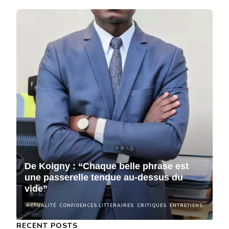
De Koigny : “Chaque belle phrase est
D
une passerelle tendue au-dessus du
u
vide”
v
NS
ACTUALITÉ
CONFIDENCES LITTÉRAIRES
CRITIQUES
ENTRETIENS
A
RECENT POSTS