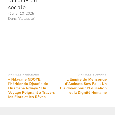
la cohésion
sociale
février 10, 2025
Dans "Actualité"
Navigation
ARTICLE PRÉCÉDENT
ARTICLE SUIVANT
« Ndayane NDOYE,
L’Empire du Mensonge
d’article
l’héritier du Djaraf » de
d’Aminata Sow Fall : Un
Ousmane Ndiaye : Un
Plaidoyer pour l’Éducation
Voyage Poignant à Travers
et la Dignité Humaine
les Flots et les Rêves