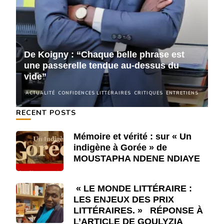
De Koigny : “Chaque belle phrase est
D
une passerelle tendue au-dessus du
u
vide”
v
NS
ACTUALITÉ
CONFIDENCES LITTÉRAIRES
CRITIQUES
ENTRETIENS
A
RECENT POSTS
Mémoire et vérité : sur « Un
indigène à Gorée » de
MOUSTAPHA NDENE NDIAYE
« LE MONDE LITTÉRAIRE :
LES ENJEUX DES PRIX
LITTÉRAIRES. » RÉPONSE À
L’ARTICLE DE GOULYZIA