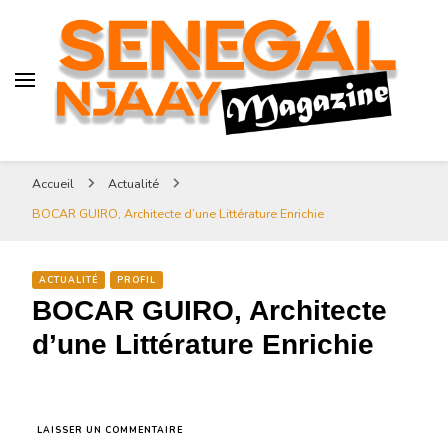
Senegal-njaay.com littérature
Africaine littérature sénégalaise
Art et Culture
Magazine Sénégal Njaay –
revue littéraire africaine
Senegal-njaay.com littérature
Accueil
Actualité
Africaine littérature
BOCAR GUIRO, Architecte d’une Littérature Enrichie
sénégalaise Art et Culture
ACTUALITÉ
PROFIL
BOCAR GUIRO, Architecte
d’une Littérature Enrichie
SUR
LAISSER UN COMMENTAIRE
BOCAR