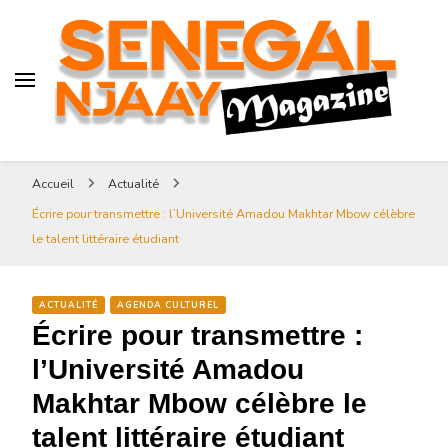
Senegal-njaay.com littérature
Africaine littérature sénégalaise
Art et Culture
Magazine Sénégal Njaay –
revue littéraire africaine
Senegal-njaay.com littérature
Accueil
Actualité
Africaine littérature
Écrire pour transmettre : l’Université Amadou Makhtar Mbow célèbre
sénégalaise Art et Culture
le talent littéraire étudiant
ACTUALITÉ
AGENDA CULTUREL
Écrire pour transmettre :
l’Université Amadou
Makhtar Mbow célèbre le
talent littéraire étudiant