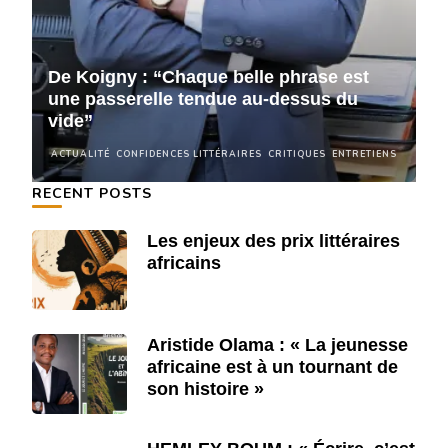
De Koigny : “Chaque belle phrase est
D
une passerelle tendue au-dessus du
u
vide”
v
NS
ACTUALITÉ
CONFIDENCES LITTÉRAIRES
CRITIQUES
ENTRETIENS
A
RECENT POSTS
Les enjeux des prix littéraires
africains
Aristide Olama : « La jeunesse
africaine est à un tournant de
son histoire »