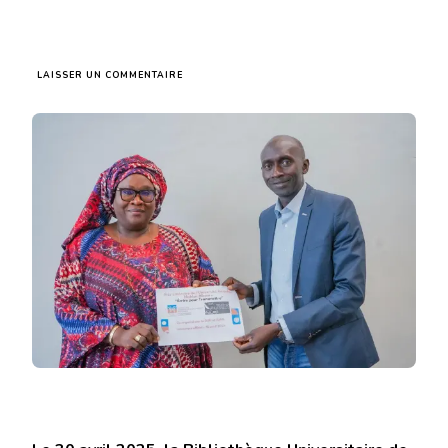
SUR
LAISSER UN COMMENTAIRE
ÉCRIRE
POUR
TRANSMETTRE
:
L’UNIVERSITÉ
AMADOU
MAKHTAR
MBOW
CÉLÈBRE
LE
TALENT
LITTÉRAIRE
ÉTUDIANT