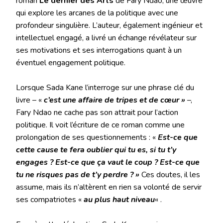
roman
Le dernier des
Arts
de Fary Ndao, une œuvre
qui explore les arcanes de la politique avec une
profondeur singulière. L’auteur, également ingénieur et
intellectuel engagé, a livré un échange révélateur sur
ses motivations et ses interrogations quant à un
éventuel engagement politique.
Lorsque Sada Kane l’interroge sur une phrase clé du
livre – «
c’est une affaire de tripes et de cœur »
–,
Fary Ndao ne cache pas son attrait pour l’action
politique. Il voit l’écriture de ce roman comme une
prolongation de ses questionnements : «
Est-ce que
cette cause te fera oublier qui tu es, si tu t’y
engages ? Est-ce que ça vaut le coup ? Est-ce que
tu ne risques pas de t’y perdre ? »
Ces doutes, il les
assume, mais ils n’altèrent en rien sa volonté de servir
ses compatriotes «
au plus haut niveau
« .