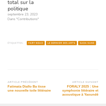
total sur la
politique
septembre 23, 2023
Dans "Contributions"
ÉTIQUETTES :
FARY NDAO
LE DERNIER DES ARTS
SADA KANE
Navigation
ARTICLE PRÉCÉDENT
ARTICLE SUIVANT
Fatimata Diallo Ba tisse
FORALY 2025 : Une
d’article
une nouvelle toile littéraire
symphonie littéraire et
acoustique à Yaoundé