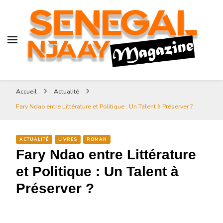
Senegal-njaay.com littérature
Africaine littérature sénégalaise
Art et Culture
Magazine Sénégal Njaay –
revue littéraire africaine
Senegal-njaay.com littérature
Accueil
Actualité
Africaine littérature
Fary Ndao entre Littérature et Politique : Un Talent à Préserver ?
sénégalaise Art et Culture
ACTUALITÉ
LIVRES
ROMAN
Fary Ndao entre Littérature
et Politique : Un Talent à
Préserver ?