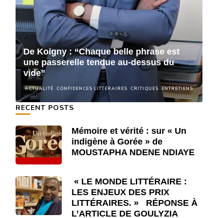
De Koigny : “Chaque belle phrase est
D
une passerelle tendue au-dessus du
u
vide”
v
NS
ACTUALITÉ
CONFIDENCES LITTÉRAIRES
CRITIQUES
ENTRETIENS
A
RECENT POSTS
Mémoire et vérité : sur « Un
indigène à Gorée » de
MOUSTAPHA NDENE NDIAYE
« LE MONDE LITTÉRAIRE :
LES ENJEUX DES PRIX
LITTÉRAIRES. » RÉPONSE À
L’ARTICLE DE GOULYZIA