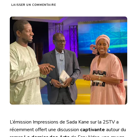
SUR
LAISSER UN COMMENTAIRE
FARY
NDAO
ENTRE
LITTÉRATURE
ET
POLITIQUE
:
UN
TALENT
À
PRÉSERVER
?
L’émission Impressions de Sada Kane sur la 2STV a
récemment offert une discussion
captivante
autour du