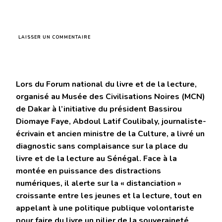
SUR
LAISSER UN COMMENTAIRE
LA
LECTURE
N’EST
PLUS
UN
Lors du Forum national du livre et de la lecture,
PLAISIR
POUR
organisé au Musée des Civilisations Noires (MCN)
LES
de Dakar à l’initiative du président Bassirou
JEUNES
MAIS
Diomaye Faye, Abdoul Latif Coulibaly, journaliste-
UNE
écrivain et ancien ministre de la Culture, a livré un
CORVÉE
diagnostic sans complaisance sur la place du
livre et de la lecture au Sénégal. Face à la
montée en puissance des distractions
numériques, il alerte sur la « distanciation »
croissante entre les jeunes et la lecture, tout en
appelant à une politique publique volontariste
pour faire du livre un pilier de la souveraineté