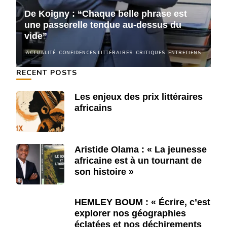
De Koigny : “Chaque belle phrase est
D
une passerelle tendue au-dessus du
u
vide”
v
NS
ACTUALITÉ
CONFIDENCES LITTÉRAIRES
CRITIQUES
ENTRETIENS
A
RECENT POSTS
Les enjeux des prix littéraires
africains
Aristide Olama : « La jeunesse
africaine est à un tournant de
son histoire »
HEMLEY BOUM : « Écrire, c’est
explorer nos géographies
éclatées et nos déchirements