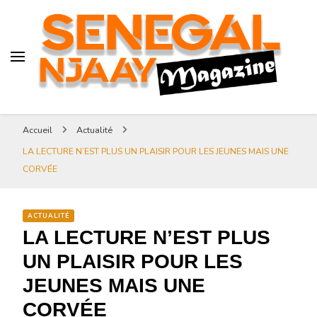
Senegal-njaay.com littérature
Africaine littérature sénégalaise
Art et Culture
Magazine Sénégal Njaay –
revue littéraire africaine
Senegal-njaay.com littérature
Accueil
Actualité
Africaine littérature
LA LECTURE N’EST PLUS UN PLAISIR POUR LES JEUNES MAIS UNE
sénégalaise Art et Culture
CORVÉE
ACTUALITÉ
LA LECTURE N’EST PLUS
UN PLAISIR POUR LES
JEUNES MAIS UNE
CORVÉE