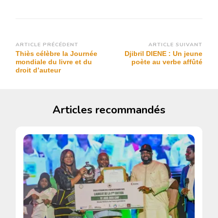
Navigation
ARTICLE PRÉCÉDENT
ARTICLE SUIVANT
Thiès célèbre la Journée
Djibril DIENE : Un jeune
d’article
mondiale du livre et du
poète au verbe affûté
droit d’auteur
Articles recommandés