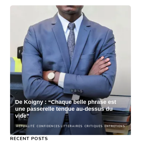
De Koigny : “Chaque belle phrase est
D
une passerelle tendue au-dessus du
u
vide”
v
NS
ACTUALITÉ
CONFIDENCES LITTÉRAIRES
CRITIQUES
ENTRETIENS
A
RECENT POSTS