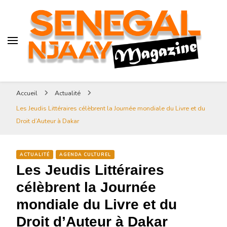
Senegal-njaay.com littérature
Africaine littérature sénégalaise
Art et Culture
Magazine Sénégal Njaay –
revue littéraire africaine
Senegal-njaay.com littérature
Accueil
Actualité
Africaine littérature
Les Jeudis Littéraires célèbrent la Journée mondiale du Livre et du
sénégalaise Art et Culture
Droit d’Auteur à Dakar
ACTUALITÉ
AGENDA CULTUREL
Les Jeudis Littéraires
célèbrent la Journée
mondiale du Livre et du
Droit d’Auteur à Dakar