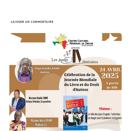
SUR
LAISSER UN COMMENTAIRE
LES
JEUDIS
LITTÉRAIRES
CÉLÈBRENT
LA
JOURNÉE
MONDIALE
DU
LIVRE
ET
DU
DROIT
D’AUTEUR
À
DAKAR