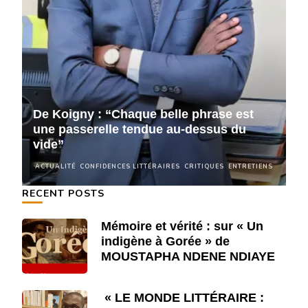
De Koigny : “Chaque belle phrase est
D
une passerelle tendue au-dessus du
u
vide”
v
NS
ACTUALITÉ
CONFIDENCES LITTÉRAIRES
CRITIQUES
ENTRETIENS
A
RECENT POSTS
Mémoire et vérité : sur « Un
indigène à Gorée » de
MOUSTAPHA NDENE NDIAYE
« LE MONDE LITTÉRAIRE :