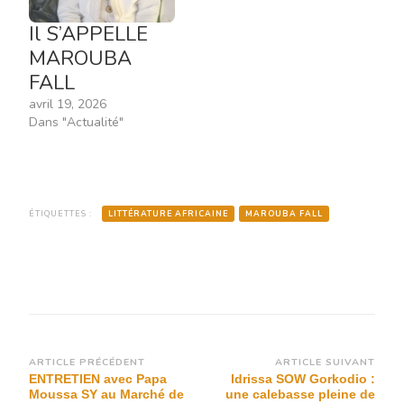
Il S’APPELLE
MAROUBA
FALL
avril 19, 2026
Dans "Actualité"
ÉTIQUETTES :
LITTÉRATURE AFRICAINE
MAROUBA FALL
Navigation
ARTICLE PRÉCÉDENT
ARTICLE SUIVANT
ENTRETIEN avec Papa
Idrissa SOW Gorkodio :
d’article
Moussa SY au Marché de
une calebasse pleine de