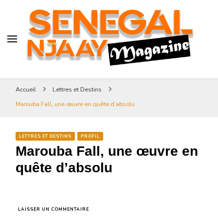
Senegal-njaay.com littérature
Africaine littérature sénégalaise
Art et Culture
Magazine Sénégal Njaay –
revue littéraire africaine
Senegal-njaay.com littérature
Accueil
Lettres et Destins
Africaine littérature
Marouba Fall, une œuvre en quête d’absolu
sénégalaise Art et Culture
LETTRES ET DESTINS
PROFIL
Marouba Fall, une œuvre en
quête d’absolu
SUR
LAISSER UN COMMENTAIRE
MAROUBA