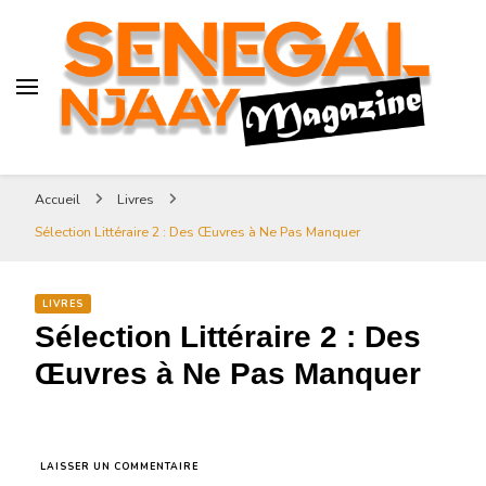
Senegal-njaay.com littérature
Africaine littérature sénégalaise
Art et Culture
Magazine Sénégal Njaay –
revue littéraire africaine
Senegal-njaay.com littérature
Accueil
Livres
Africaine littérature
Sélection Littéraire 2 : Des Œuvres à Ne Pas Manquer
sénégalaise Art et Culture
LIVRES
Sélection Littéraire 2 : Des
Œuvres à Ne Pas Manquer
SUR
LAISSER UN COMMENTAIRE
SÉLECTION