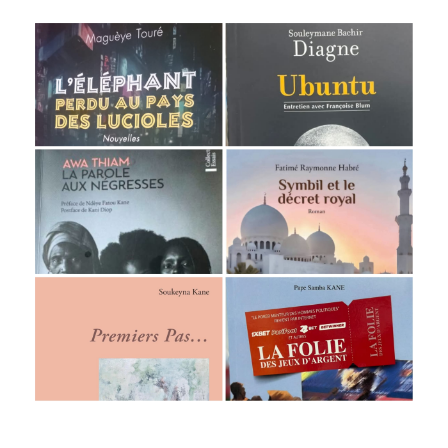
LITTÉRAIRE
2
:
DES
ŒUVRES
À
NE
PAS
MANQUER