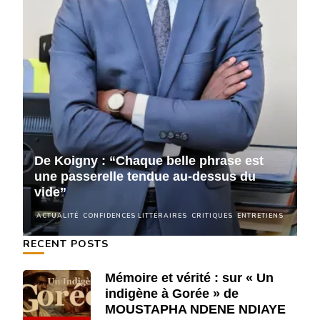
De Koigny : “Chaque belle phrase est
D
une passerelle tendue au-dessus du
u
vide”
v
NS
ACTUALITÉ
CONFIDENCES LITTÉRAIRES
CRITIQUES
ENTRETIENS
A
RECENT POSTS
Mémoire et vérité : sur « Un
indigène à Gorée » de
MOUSTAPHA NDENE NDIAYE