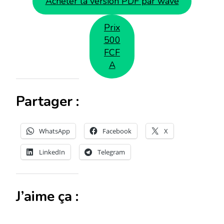
Acheter la version PDF par wave
Prix
500
FCF
A
Partager :
WhatsApp
Facebook
X
LinkedIn
Telegram
J’aime ça :