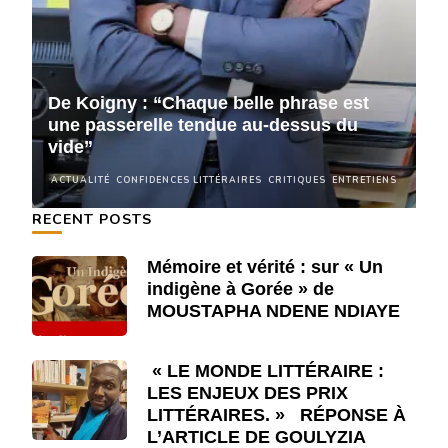
De Koigny : “Chaque belle phrase est
D
une passerelle tendue au-dessus du
u
vide”
v
NS
ACTUALITÉ
CONFIDENCES LITTÉRAIRES
CRITIQUES
ENTRETIENS
A
RECENT POSTS
Mémoire et vérité : sur « Un
indigène à Gorée » de
MOUSTAPHA NDENE NDIAYE
« LE MONDE LITTÉRAIRE :
LES ENJEUX DES PRIX
LITTÉRAIRES. » RÉPONSE À
L’ARTICLE DE GOULYZIA