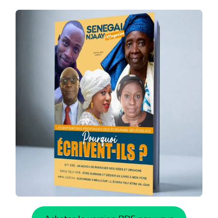
NJAAY
MAG
№
27
MOIS
DE
DÉCEMBRE
2023