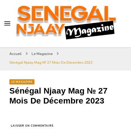
Senegal-njaay.com littérature
Africaine littérature sénégalaise
Art et Culture
Magazine Sénégal Njaay –
revue littéraire africaine
Senegal-njaay.com littérature
Accueil
Le Magazine
Africaine littérature
Sénégal Njaay Mag № 27 Mois De Décembre 2023
sénégalaise Art et Culture
LE MAGAZINE
Sénégal Njaay Mag № 27
Mois De Décembre 2023
SUR
LAISSER UN COMMENTAIRE
SÉNÉGAL