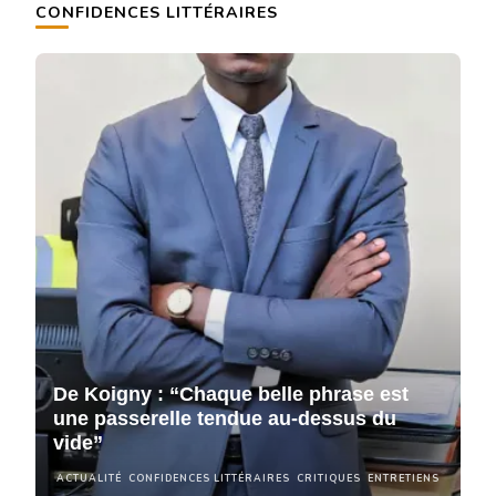
CONFIDENCES LITTÉRAIRES
De Koigny : “Chaque belle phrase est
D
une passerelle tendue au-dessus du
u
vide”
v
NS
ACTUALITÉ
CONFIDENCES LITTÉRAIRES
CRITIQUES
ENTRETIENS
A