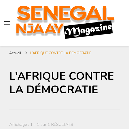
Magazine Sénégal Njaay –
revue littéraire africaine
Senegal-njaay.com littérature
Accueil
L’AFRIQUE CONTRE LA DÉMOCRATIE
Africaine littérature
sénégalaise Art et Culture
L’AFRIQUE CONTRE
LA DÉMOCRATIE
Affichage : 1 - 1 sur 1 RÉSULTATS