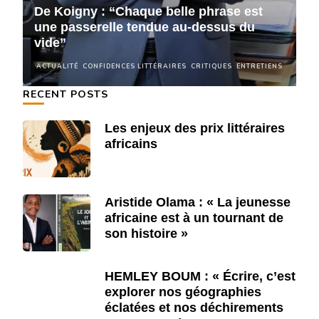
De Koigny : “Chaque belle phrase est
D
une passerelle tendue au-dessus du
u
vide”
v
NS
ACTUALITÉ
CONFIDENCES LITTÉRAIRES
CRITIQUES
ENTRETIENS
A
RECENT POSTS
Les enjeux des prix littéraires
africains
Aristide Olama : « La jeunesse
africaine est à un tournant de
son histoire »
HEMLEY BOUM : « Écrire, c’est
explorer nos géographies
éclatées et nos déchirements