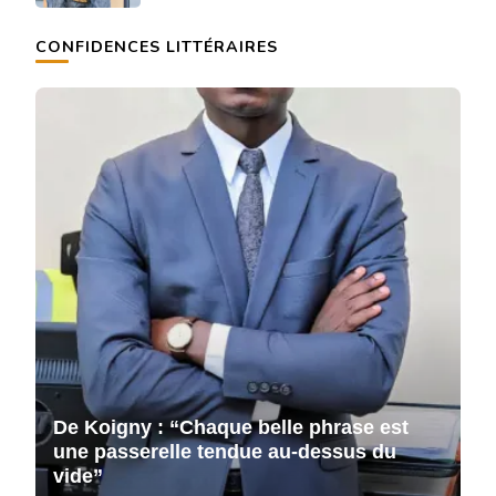
CONFIDENCES LITTÉRAIRES
De Koigny : “Chaque belle phrase est
D
une passerelle tendue au-dessus du
u
vide”
v