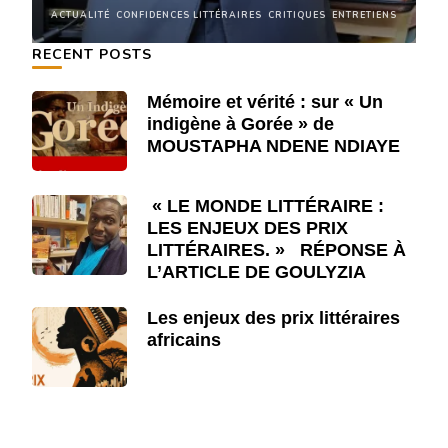
NS
ACTUALITÉ
CONFIDENCES LITTÉRAIRES
CRITIQUES
ENTRETIENS
A
RECENT POSTS
Mémoire et vérité : sur « Un
indigène à Gorée » de
MOUSTAPHA NDENE NDIAYE
« LE MONDE LITTÉRAIRE :
LES ENJEUX DES PRIX
LITTÉRAIRES. » RÉPONSE À
L’ARTICLE DE GOULYZIA
Les enjeux des prix littéraires
africains