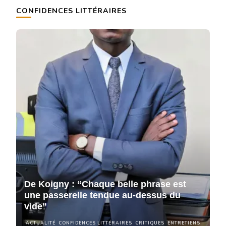
CONFIDENCES LITTÉRAIRES
De Koigny : “Chaque belle phrase est
D
une passerelle tendue au-dessus du
u
vide”
v
NS
ACTUALITÉ
CONFIDENCES LITTÉRAIRES
CRITIQUES
ENTRETIENS
A