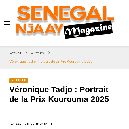
Senegal-njaay.com littérature
Africaine littérature sénégalaise
Art et Culture
Magazine Sénégal Njaay –
revue littéraire africaine
Senegal-njaay.com littérature
Accueil
Auteurs
Africaine littérature
Véronique Tadjo : Portrait de la Prix Kourouma 2025
sénégalaise Art et Culture
AUTEURS
Véronique Tadjo : Portrait
de la Prix Kourouma 2025
SUR
LAISSER UN COMMENTAIRE
VÉRONIQUE