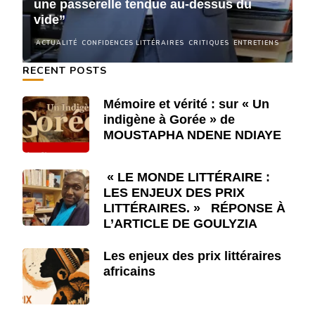
une passerelle tendue au-dessus du
u
vide”
v
NS
ACTUALITÉ
CONFIDENCES LITTÉRAIRES
CRITIQUES
ENTRETIENS
A
RECENT POSTS
Mémoire et vérité : sur « Un
indigène à Gorée » de
MOUSTAPHA NDENE NDIAYE
« LE MONDE LITTÉRAIRE :
LES ENJEUX DES PRIX
LITTÉRAIRES. » RÉPONSE À
L’ARTICLE DE GOULYZIA
Les enjeux des prix littéraires
africains