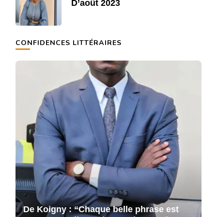
D’août 2023
CONFIDENCES LITTÉRAIRES
De Koigny : “Chaque belle phrase est
D