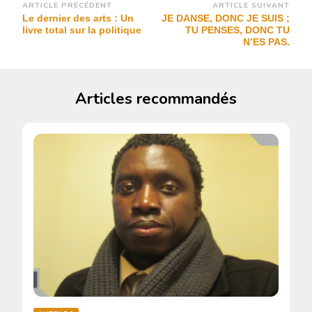
Navigation
ARTICLE PRÉCÉDENT
ARTICLE SUIVANT
Le dernier des arts : Un
JE DANSE, DONC JE SUIS ;
d’article
livre total sur la politique
TU PENSES, DONC TU
N’ES PAS.
Articles recommandés