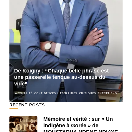
De Koigny : “Chaque belle phrase est
D
une passerelle tendue au-dessus du
u
vide”
v
NS
ACTUALITÉ
CONFIDENCES LITTÉRAIRES
CRITIQUES
ENTRETIENS
A
RECENT POSTS
Mémoire et vérité : sur « Un
indigène à Gorée » de
MOUSTAPHA NDENE NDIAYE