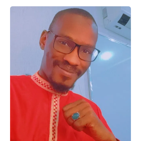
NDIAYE
:
ARTISTE
VISUEL,
POÈTE,
ET
CONTEUR