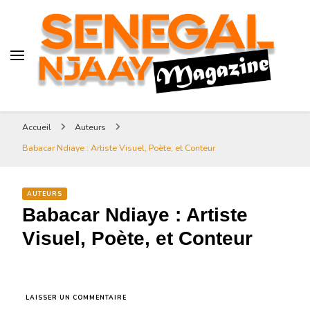
Senegal-njaay.com littérature
Africaine littérature sénégalaise
Art et Culture
Magazine Sénégal Njaay –
revue littéraire africaine
Senegal-njaay.com littérature
Accueil
Auteurs
Africaine littérature
Babacar Ndiaye : Artiste Visuel, Poète, et Conteur
sénégalaise Art et Culture
AUTEURS
Babacar Ndiaye : Artiste
Visuel, Poète, et Conteur
SUR
LAISSER UN COMMENTAIRE
BABACAR