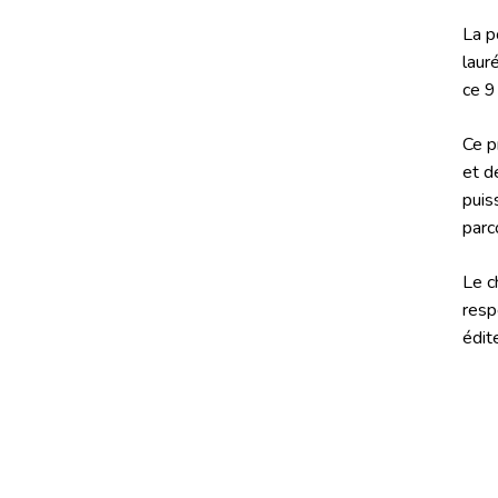
La p
laur
ce 9
Ce p
et d
puis
parc
Le c
resp
édit