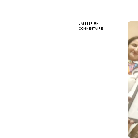
LAISSER UN
SUR
COMMENTAIRE
CÉLÉBRATION
DE
LA
POÉSIE
AFRICAINE
:
TANELLA
BONI
REÇOIT
LE
PRIX
TCHICAYA
U
TAM’SI
2025