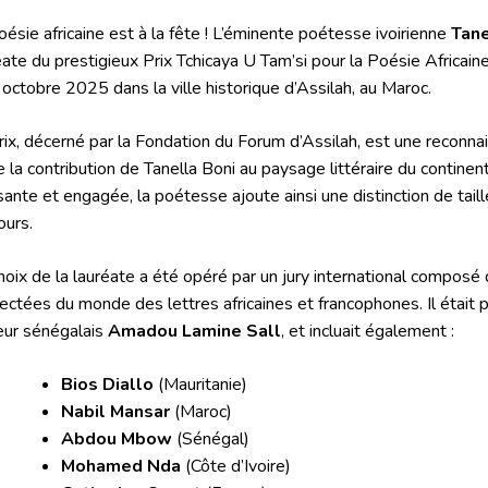
oésie africaine est à la fête ! L’éminente poétesse ivoirienne
Tane
éate du prestigieux Prix Tchicaya U Tam’si pour la Poésie Africain
 octobre 2025 dans la ville historique d’Assilah, au Maroc.
rix, décerné par la Fondation du Forum d’Assilah, est une reconn
e la contribution de Tanella Boni au paysage littéraire du contine
sante et engagée, la poétesse ajoute ainsi une distinction de tail
ours.
hoix de la lauréate a été opéré par un jury international composé
ectées du monde des lettres africaines et francophones. Il était 
eur sénégalais
Amadou Lamine Sall
, et incluait également :
Bios Diallo
(Mauritanie)
Nabil Mansar
(Maroc)
Abdou Mbow
(Sénégal)
Mohamed Nda
(Côte d’Ivoire)