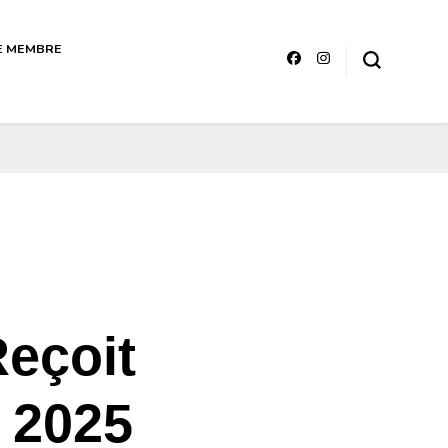
E MEMBRE
ttérature sénégalaise Art et
Reçoit
i 2025