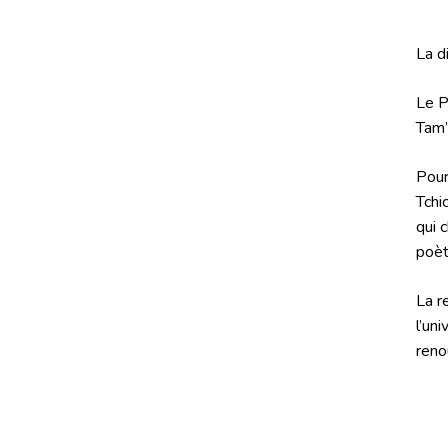
La d
Le P
Tam’
Pour
Tchi
qui 
poèt
La r
l’un
reno