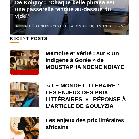
De Koigny : “Chaque belle phrase est
D
une passerelle tendue au-dessus du
u
vide”
v
NS
ACTUALITÉ
CONFIDENCES LITTÉRAIRES
CRITIQUES
ENTRETIENS
A
RECENT POSTS
Mémoire et vérité : sur « Un
indigène à Gorée » de
MOUSTAPHA NDENE NDIAYE
« LE MONDE LITTÉRAIRE :
LES ENJEUX DES PRIX
LITTÉRAIRES. » RÉPONSE À
L’ARTICLE DE GOULYZIA
Les enjeux des prix littéraires
africains