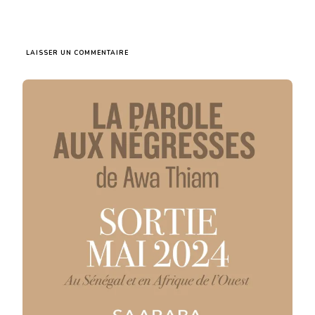
SUR
LAISSER UN COMMENTAIRE
LA
RÉÉDITION
DE
« LA
PAROLE
AUX
NÉGRESSES »
:
UN
PAS
DE
GÉANT
POUR
LE
FÉMINISME
AFRICAIN