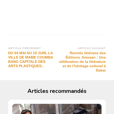
Navigation
ARTICLE PRÉCÉDENT
ARTICLE SUIVANT
DU 04 MAI AU 10 JUIN, LA
Rentrée littéraire des
d’article
VILLE DE MAME COUMBA
Éditions Jimsaan : Une
BANG CAPITALE DES
célébration de la littérature
ARTS PLASTIQUES..
et de l’héritage culturel à
Dakar
Articles recommandés