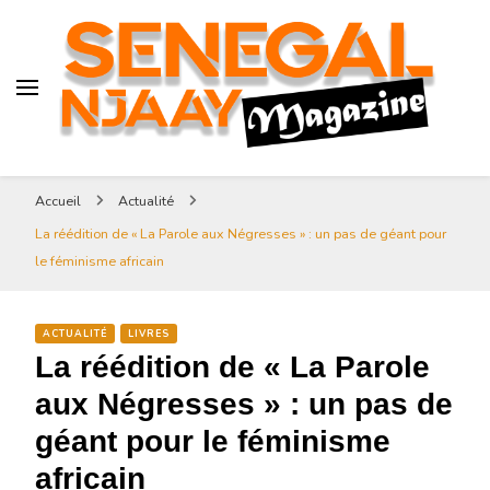
Senegal-njaay.com littérature
Africaine littérature sénégalaise
Art et Culture
Magazine Sénégal Njaay –
revue littéraire africaine
Senegal-njaay.com littérature
Accueil
Actualité
Africaine littérature
La réédition de « La Parole aux Négresses » : un pas de géant pour
sénégalaise Art et Culture
le féminisme africain
ACTUALITÉ
LIVRES
La réédition de « La Parole
aux Négresses » : un pas de
géant pour le féminisme
africain