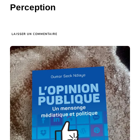
Perception
SUR
LAISSER UN COMMENTAIRE
« L’OPINION
PUBLIQUE,
UN
MENSONGE
MÉDIATIQUE
ET
POLITIQUE »
–
UNE
ODYSSÉE
À
TRAVERS
LES
MÉANDRES
DE
LA
PERCEPTION