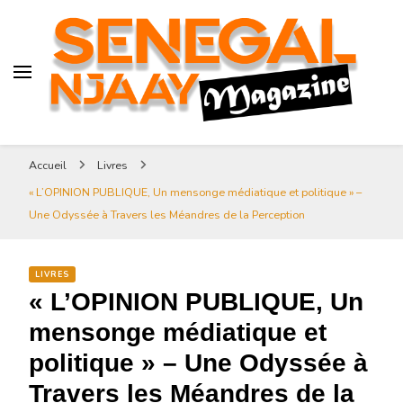
Senegal-njaay.com littérature
Africaine littérature sénégalaise
Art et Culture
Magazine Sénégal Njaay –
revue littéraire africaine
Senegal-njaay.com littérature
Accueil
Livres
Africaine littérature
« L’OPINION PUBLIQUE, Un mensonge médiatique et politique » –
sénégalaise Art et Culture
Une Odyssée à Travers les Méandres de la Perception
LIVRES
« L’OPINION PUBLIQUE, Un
mensonge médiatique et
politique » – Une Odyssée à
Travers les Méandres de la