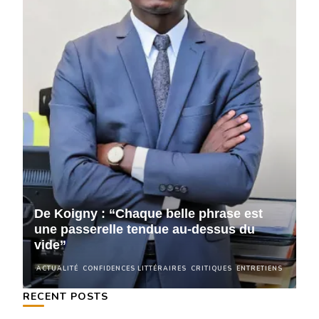
De Koigny : “Chaque belle phrase est
D
une passerelle tendue au-dessus du
u
vide”
v
NS
ACTUALITÉ
CONFIDENCES LITTÉRAIRES
CRITIQUES
ENTRETIENS
A
RECENT POSTS