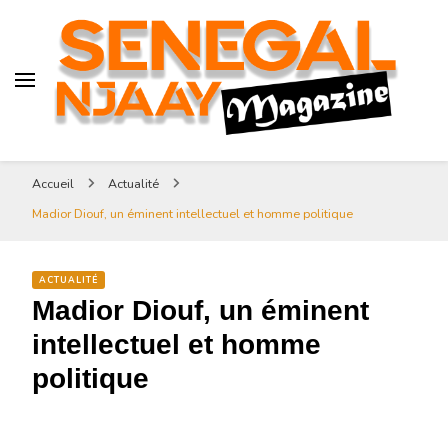
Senegal-njaay.com littérature
Africaine littérature sénégalaise
Art et Culture
Magazine Sénégal Njaay –
revue littéraire africaine
Senegal-njaay.com littérature
Accueil
Actualité
Africaine littérature
Madior Diouf, un éminent intellectuel et homme politique
sénégalaise Art et Culture
ACTUALITÉ
Madior Diouf, un éminent
intellectuel et homme
politique