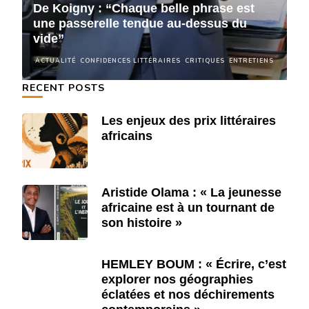
De Koigny : “Chaque belle phrase est
D
une passerelle tendue au-dessus du
u
vide”
v
NS
ACTUALITÉ
CONFIDENCES LITTÉRAIRES
CRITIQUES
ENTRETIENS
A
RECENT POSTS
Les enjeux des prix littéraires
africains
Aristide Olama : « La jeunesse
africaine est à un tournant de
son histoire »
HEMLEY BOUM : « Écrire, c’est
explorer nos géographies
éclatées et nos déchirements