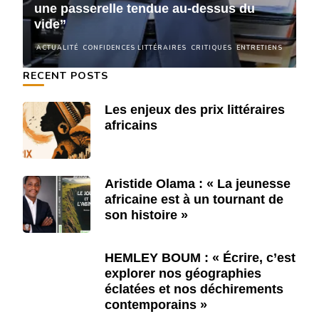
une passerelle tendue au-dessus du
u
vide”
v
NS
ACTUALITÉ
CONFIDENCES LITTÉRAIRES
CRITIQUES
ENTRETIENS
A
RECENT POSTS
Les enjeux des prix littéraires
africains
Aristide Olama : « La jeunesse
africaine est à un tournant de
son histoire »
HEMLEY BOUM : « Écrire, c’est
explorer nos géographies
éclatées et nos déchirements
contemporains »