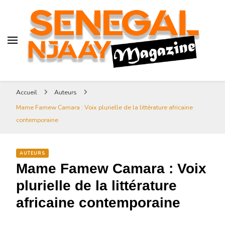
Senegal-njaay.com littérature
Africaine littérature sénégalaise
Art et Culture
Magazine Sénégal Njaay –
revue littéraire africaine
Senegal-njaay.com littérature
Accueil
Auteurs
Africaine littérature
Mame Famew Camara : Voix plurielle de la littérature africaine
sénégalaise Art et Culture
contemporaine
AUTEURS
Mame Famew Camara : Voix
plurielle de la littérature
africaine contemporaine