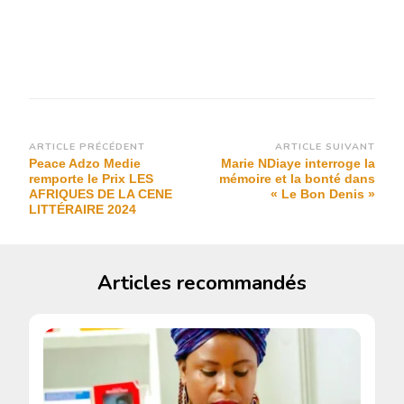
Navigation
ARTICLE PRÉCÉDENT
ARTICLE SUIVANT
Peace Adzo Medie
Marie NDiaye interroge la
d’article
remporte le Prix LES
mémoire et la bonté dans
AFRIQUES DE LA CENE
« Le Bon Denis »
LITTÉRAIRE 2024
Articles recommandés