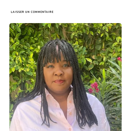
SUR
LAISSER UN COMMENTAIRE
MAME
FAMEW
CAMARA
:
VOIX
PLURIELLE
DE
LA
LITTÉRATURE
AFRICAINE
CONTEMPORAINE