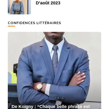
D’août 2023
CONFIDENCES LITTÉRAIRES
De Koigny : “Chaque belle phrase est
D