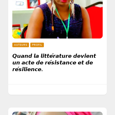
AUTEURS
PROFIL
𝙌𝙪𝙖𝙣𝙙 𝙡𝙖 𝙡𝙞𝙩𝙩𝙚́𝙧𝙖𝙩𝙪𝙧𝙚 𝙙𝙚𝙫𝙞𝙚𝙣𝙩
𝙪𝙣 𝙖𝙘𝙩𝙚 𝙙𝙚 𝙧𝙚́𝙨𝙞𝙨𝙩𝙖𝙣𝙘𝙚 𝙚𝙩 𝙙𝙚
𝙧𝙚́𝙨𝙞𝙡𝙞𝙚𝙣𝙘𝙚.