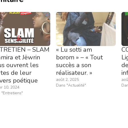
TRETIEN – SLAM
« Lu sotti am
C
amira et Jëwrin
borom » – « Tout
Li
s ouvrent les
succès a son
de
tes de leur
réalisateur. »
in
vers poétique
août 2, 2025
aoû
Dans "Actualité"
Dan
er 10, 2024
 "Entretiens"