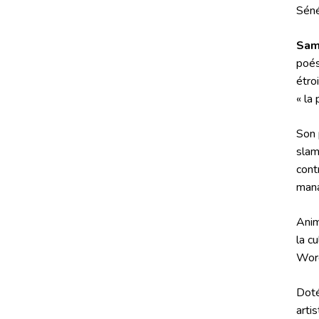
Séné
Sami
poés
étro
« la
Son 
sla
cont
mana
Anim
la c
Word
Doté
arti