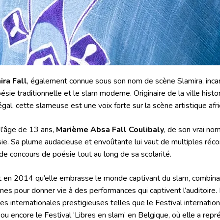
ra Fall
, également connue sous son nom de scène Slamira, incarn
oésie traditionnelle et le slam moderne. Originaire de la ville hist
gal, cette slameuse est une voix forte sur la scène artistique afri
l’âge de 13 ans,
Marième Absa Fall Coulibaly
, de son vrai nom
ie. Sa plume audacieuse et envoûtante lui vaut de multiples réc
 de concours de poésie tout au long de sa scolarité.
t en 2014 qu’elle embrasse le monde captivant du slam, combin
mes pour donner vie à des performances qui captivent l’auditoire. 
es internationales prestigieuses telles que le Festival internatio
 ou encore le Festival ‘Libres en slam’ en Belgique, où elle a rep