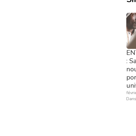
EN
: S
nou
por
uni
févri
Dans