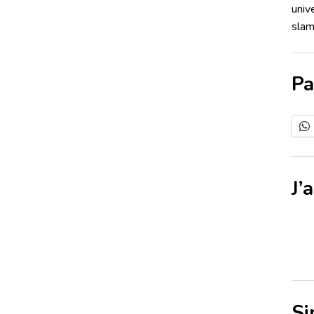
univ
slam
Pa
J’
Si