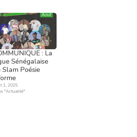
OMMUNIQUE : La
gue Sénégalaise
 Slam Poésie
forme
t 1, 2025
s "Actualité"