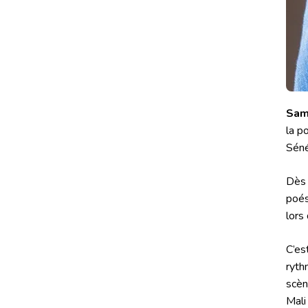
Sami
la p
Séné
Dès 
poés
lors
C’es
ryth
scèn
Mali