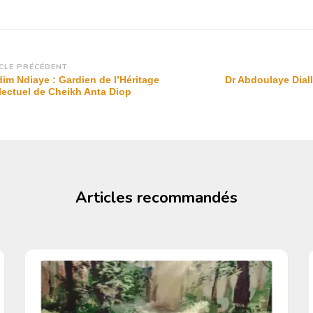
vigation
CLE PRÉCÉDENT
im Ndiaye : Gardien de l’Héritage
Dr Abdoulaye Diall
rticle
llectuel de Cheikh Anta Diop
Articles recommandés