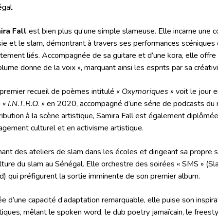
gal.
ra Fall
est bien plus qu’une simple slameuse. Elle incarne une c
ie et le slam, démontrant à travers ses performances scéniques 
itement liés. Accompagnée de sa guitare et d’une kora, elle offre
 plume donne de la voix », marquant ainsi les esprits par sa créativ
premier recueil de poèmes intitulé
« Oxymoriques »
voit le jour 
m
« I.N.T.R.O. »
en 2020, accompagné d’une série de podcasts du
ribution à la scène artistique, Samira Fall est également diplômé
gement culturel et en activisme artistique.
ant des ateliers de slam dans les écoles et dirigeant sa propre s
ulture du slam au Sénégal. Elle orchestre des soirées « SMS » (S
) qui préfigurent la sortie imminente de son premier album.
e d’une capacité d’adaptation remarquable, elle puise son inspira
stiques, mêlant le spoken word, le dub poetry jamaïcain, le freesty