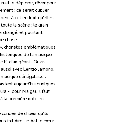
urrait le déplorer, rêver pour
ement ; ce serait oublier
ment à cet endroit qu’elles
oute la scène : le grain
a changé, et pourtant,
me chose.
», choristes emblématiques
historiques de la musique
e h) d’un géant : Ouzin
ra aussi avec Lemzo Jamono,
la musique sénégalaise).
sistent aujourd’hui quelques
ra », pour Maïga). Il faut
 à la première note en
secondes de chœur qu’ils
s fait dire : ici bat le cœur