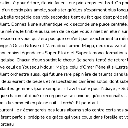
s limité pour éclore, fleurir, faner : leur printemps est bref. On po
s d’un destin plus ample, souhaiter qu’elles s’expriment plus longu
la belle tragédie des voix secondes tient au fait que c’est précisé
llent. Donnez à une authentique voix seconde une place centrale, t
 le même, le timbre aussi, rien de ce que vous aimiez en elle n’aur
pression ne vous quittera pas que ce n’est pas exactement la mê
onge à Ouzin Ndiaye et Mamadou Lamine Maïga, deux « aawukat 
non moins légendaires Super Etoile et Super Jamono, formations 
galaise. Chacun d’eux soutint le chœur (je serais tenté de retirer l
ye celui de Youssou Ndour ; Maïga, celui d’Omar Pène (il s’illust
llent orchestre aussi, qui fut une rare pépinière de talents dans 
 deux eurent de belles et respectables carrières solos, dont sub
tillantes gemmes (par exemple : « Law la cat » pour Ndiaye ; « Sutu
 que chacun fut doué d’un organe assez unique, qu’on reconnaîtrait
ant du sommeil en pleine nuit – torché. Et pourtant…
ourtant, je n’échangerais pas leurs albums solo contre certaines 
èrent parfois, précipité de grâce qui vous coule dans l’oreille et vou
orceau.