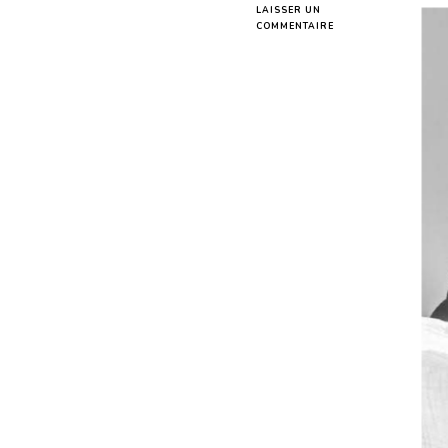
LAISSER UN
SUR
COMMENTAIRE
SPLENDEURS
ET
MISÈRES
DES
« AAWUKAT »