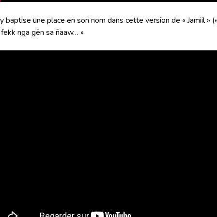
 baptise une place en son nom dans cette version de « Jamiil » («
 fekk nga gën sa ñaaw… »