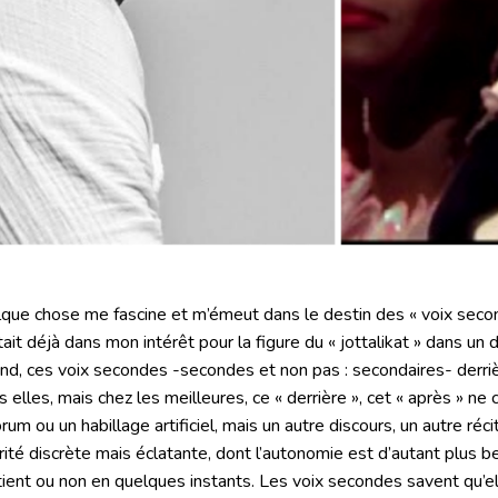
que chose me fascine et m’émeut dans le destin des « voix seco
tait déjà dans mon intérêt pour la figure du « jottalikat » dans u
nd, ces voix secondes -secondes et non pas : secondaires- derrièr
s elles, mais chez les meilleures, ce « derrière », cet « après » ne
rum ou un habillage artificiel, mais un autre discours, un autre réci
rité discrète mais éclatante, dont l’autonomie est d’autant plus b
tient ou non en quelques instants. Les voix secondes savent qu’e