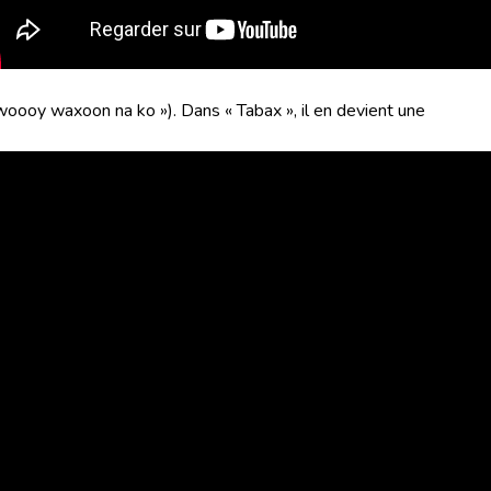
woooy waxoon na ko »). Dans « Tabax », il en devient une