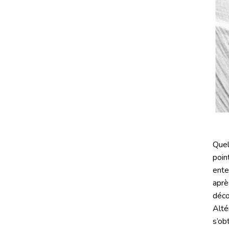
Quel
poin
ente
aprè
déco
Alté
s’ob