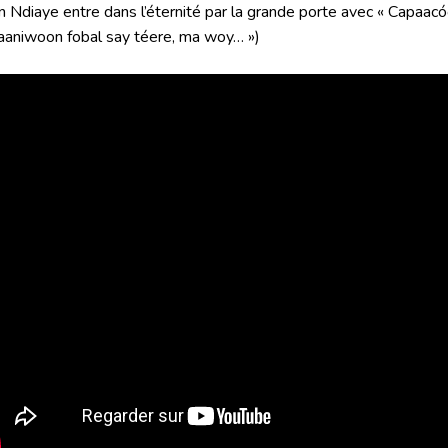
n Ndiaye entre dans l’éternité par la grande porte avec « Capaacó
aaniwoon fobal say téere, ma woy… »)