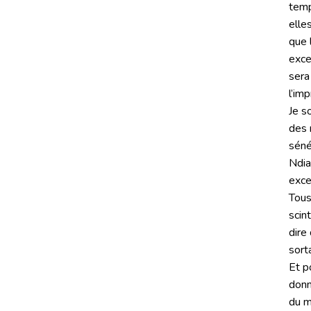
temp
elle
que 
exce
sera
l’im
Je s
des 
séné
Ndia
exce
Tous
scin
dire
sort
Et p
donn
du m