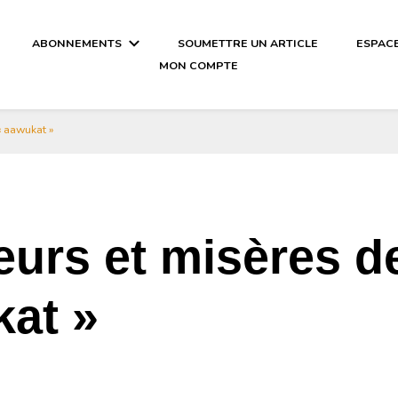
ABONNEMENTS
SOUMETTRE UN ARTICLE
ESPAC
MON COMPTE
al-njaay.com littérature Africaine li
« aawukat »
urs et misères d
kat »