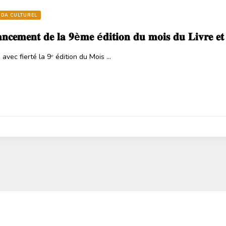
DA CULTUREL
𝐞𝐧𝐭 𝐝𝐞 𝐥𝐚 𝟗è𝐦𝐞 é𝐝𝐢𝐭𝐢𝐨𝐧 𝐝𝐮 𝐦𝐨𝐢𝐬 𝐝𝐮 𝐋𝐢𝐯𝐫𝐞 𝐞𝐭 𝐝
avec fierté la 9ᵉ édition du Mois …