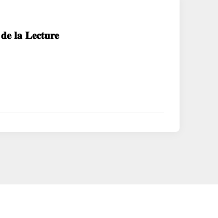
 𝐥𝐚 𝐋𝐞𝐜𝐭𝐮𝐫𝐞