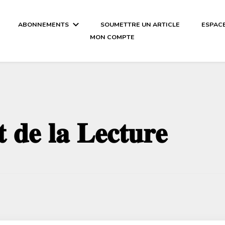
ABONNEMENTS
SOUMETTRE UN ARTICLE
ESPAC
MON COMPTE
al-njaay.com littérature Africaine li
 𝐝𝐞 𝐥𝐚 𝐋𝐞𝐜𝐭𝐮𝐫𝐞