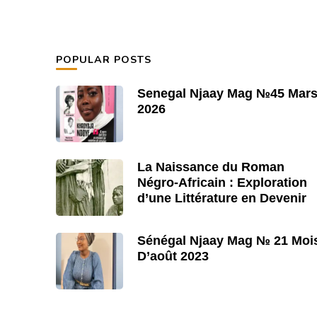
POPULAR POSTS
Senegal Njaay Mag №45 Mar
2026
La Naissance du Roman
Négro-Africain : Exploration
d’une Littérature en Devenir
Sénégal Njaay Mag № 21 Moi
D’août 2023
rase est
De Koigny : “Chaque belle phrase est
ssus du
une passerelle tendue au-dessus du