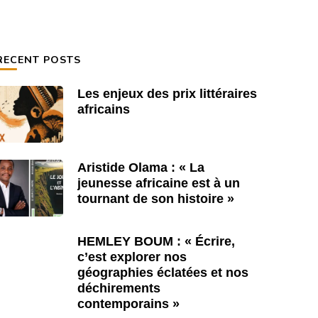
RECENT POSTS
Les enjeux des prix littéraires
africains
Aristide Olama : « La
jeunesse africaine est à un
tournant de son histoire »
HEMLEY BOUM : « Écrire,
c’est explorer nos
géographies éclatées et nos
déchirements
 Koigny : “Chaque belle phrase est
De Koigny 
contemporains »
e passerelle tendue au-dessus du
une passer