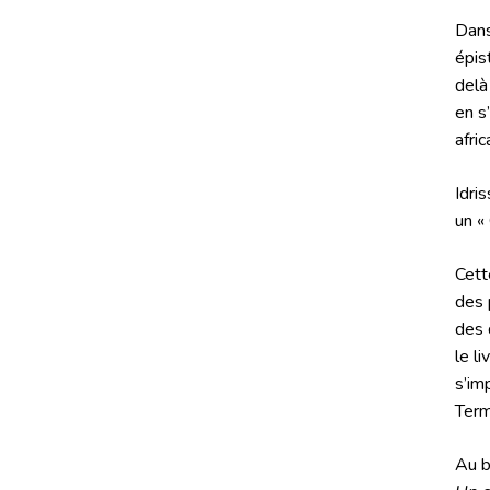
Dans
épis
delà
en s
afric
Idri
un «
Cett
des 
des 
le l
s’im
Term
Au b