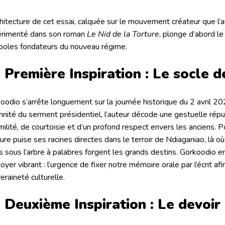
chitecture de cet essai, calquée sur le mouvement créateur que l’a
rimenté dans son roman
Le Nid de la Torture
, plonge d’abord l
oles fondateurs du nouveau régime
.
 Première Inspiration : Le socle d
oodio s’arrête longuement sur la journée historique du 2 avril 2
nnité du serment présidentiel, l’auteur décode une gestuelle rép
milité, de courtoisie et d’un profond respect envers les anciens
. P
ure puise ses racines directes dans le terroir de Ndiaganiao, là où 
ts sous l’arbre à palabres forgent les grands destins
. Gorkoodio en
doyer vibrant : l’urgence de fixer notre mémoire orale par l’écrit a
eraineté culturelle
.
 Deuxième Inspiration : Le devoi