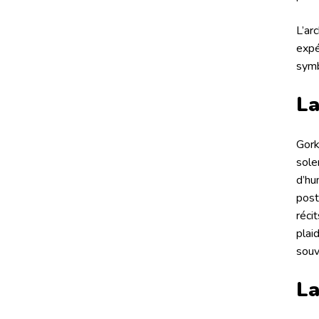
L’ar
expé
symb
La
Gork
sole
d’hu
post
réci
plai
souv
La