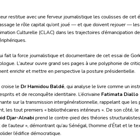
teur restitue avec une ferveur journalistique les coulisses de cet
assage le rôle capital qu’ont joué — et que doivent rejouer — le
imation Culturelle (CLAC) dans les trajectoires d’émancipation de
ériphériques
.
ui fait la force journalistique et documentaire de cet essai de Gor
logue. L’auteur ouvre grand ses pages à une polyphonie de critiqu
nent enrichir et mettre en perspective la posture présidentielle
.
 croise le
Dr Hamidou Baldé
, qui analyse le livre comme un ins
esprits et de reconquête identitaire
. L’écrivaine
Fatimata Diallo
nante sur la transmission intergénérationnelle, rappelant que les
nt, les tout premiers « bibliothécaires intérieurs »
. De son côté, le
id Djar-Alnabi
prend le contre-pied des théories structuraliste
 de l’auteur », démontrant qu’au Sénégal, l’homme d’État et le te
olider l’édifice démocratique
.