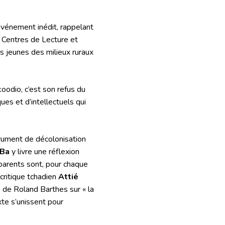
 événement inédit, rappelant
s Centres de Lecture et
s jeunes des milieux ruraux
koodio, c’est son refus du
es et d’intellectuels qui
trument de décolonisation
 Ba
y livre une réflexion
 parents sont, pour chaque
 critique tchadien
Attié
s de Roland Barthes sur « la
xte s’unissent pour