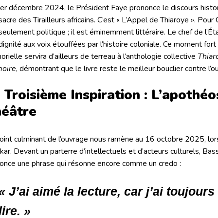
er décembre 2024, le Président Faye prononce le discours hist
acre des Tirailleurs africains
. C’est « L’Appel de Thiaroye »
. Pour 
seulement politique ; il est éminemment littéraire
. Le chef de l’É
dignité aux voix étouffées par l’histoire coloniale
. Ce moment fort 
rielle servira d’ailleurs de terreau à l’anthologie collective
Thiar
oire
, démontrant que le livre reste le meilleur bouclier contre l’
 Troisième Inspiration : L’apothé
éâtre
oint culminant de l’ouvrage nous ramène au 16 octobre 2025, lor
kar
. Devant un parterre d’intellectuels et d’acteurs culturels, B
once une phrase qui résonne encore comme un credo :
« J’ai aimé la lecture, car j’ai toujou
lire. »