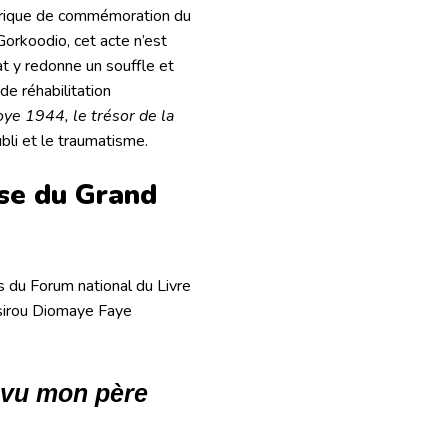
orique de commémoration du
Gorkoodio, cet acte n’est
tat y redonne un souffle et
de réhabilitation
oye 1944, le trésor de la
oubli et le traumatisme
.
ose du Grand
s du Forum national du Livre
assirou Diomaye Faye
rs vu mon père