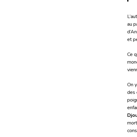
L’au
au p
d’An
et p
Ce q
mono
vien
On y
des 
poig
enfa
Djou
mort
cons