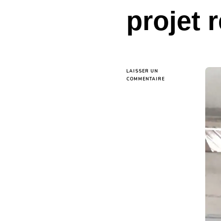
projet 
LAISSER UN
SUR
COMMENTAIRE
BASSIROU
DIOMAYE
FAYE
SOUS
LA
PLUME
DE
GORKOODIO
:
QUAND
LE
LIVRE
DEVIENT
L’ARMATURE
DU
PROJET
RÉPUBLICAIN