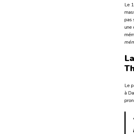
Le 1
mass
pas 
une 
mémo
mém
La
Th
Le p
à Da
pron