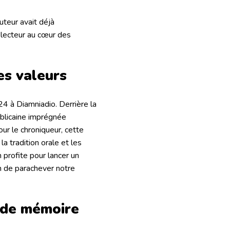
uteur avait déjà
e lecteur au cœur des
es valeurs
024 à Diamniadio
. Derrière la
ublicaine imprégnée
our le chroniqueur, cette
la tradition orale et les
 profite pour lancer un
fin de parachever notre
r de mémoire