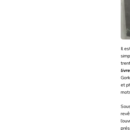
Il e
simp
tren
livr
Gork
et p
mots
Sous
revê
l’ou
prési