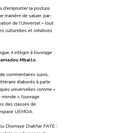
si d’emprunter la posture
e manière de saluer, par-
ation de l’Universel » tout
es culturelles et créatives
ue, il intègre à l’ouvrage
amadou Mballo.
 de commentaires suivis,
téraire élaborés à partir
tiques universelles comme «
le monde », l’ouvrage
es des classes de
e l’espace UEMOA
.
ou Diomaye Diakhar FAYE :