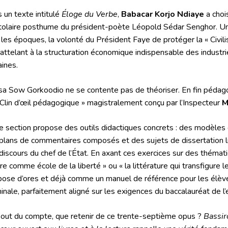
 un texte intitulé
Éloge du Verbe
,
Babacar Korjo Ndiaye
a choi
tolaire posthume du président-poète Léopold Sédar Senghor. Un
 les époques, la volonté du Président Faye de protéger la « Civilis
’attelant à la structuration économique indispensable des industri
aines.
ssa Sow Gorkoodio ne se contente pas de théoriser. En fin pédagog
 Clin d’œil pédagogique » magistralement conçu par l’Inspecteur
M
e section propose des outils didactiques concrets : des modèles
plans de commentaires composés et des sujets de dissertation lit
discours du chef de l’État
. En axant ces exercices sur des théma
ivre comme école de la liberté » ou « la littérature qui transfigure 
pose d’ores et déjà comme un manuel de référence pour les élèv
inale, parfaitement aligné sur les exigences du baccalauréat d
out du compte, que retenir de ce trente-septième opus ?
Bassir