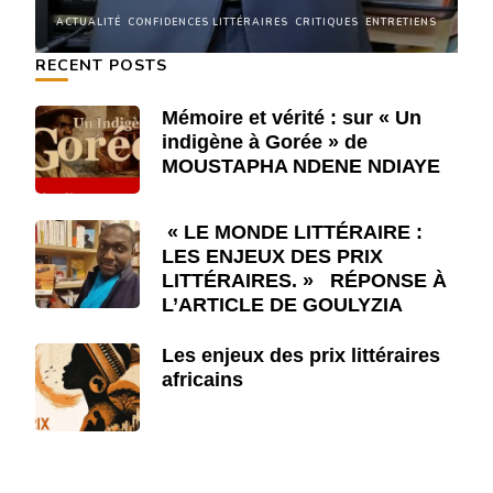
NS
ACTUALITÉ
CONFIDENCES LITTÉRAIRES
CRITIQUES
ENTRETIENS
A
RECENT POSTS
Mémoire et vérité : sur « Un
indigène à Gorée » de
MOUSTAPHA NDENE NDIAYE
« LE MONDE LITTÉRAIRE :
LES ENJEUX DES PRIX
LITTÉRAIRES. » RÉPONSE À
L’ARTICLE DE GOULYZIA
Les enjeux des prix littéraires
africains