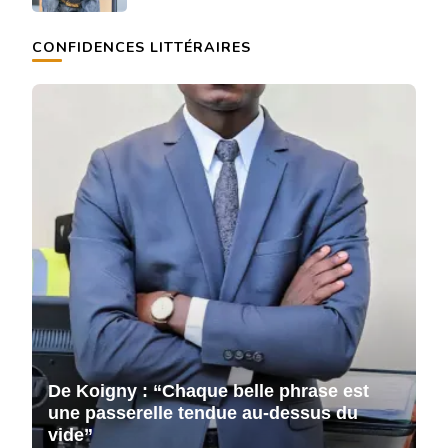
CONFIDENCES LITTÉRAIRES
De Koigny : “Chaque belle phrase est
D
une passerelle tendue au-dessus du
u
vide”
v