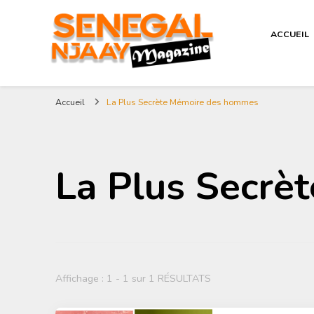
ACCUEIL
Magazine Sénégal Njaay – Seneg
revue littéraire africaine
Accueil
La Plus Secrète Mémoire des hommes
Culture
La Plus Secrè
Affichage : 1 - 1 sur 1 RÉSULTATS