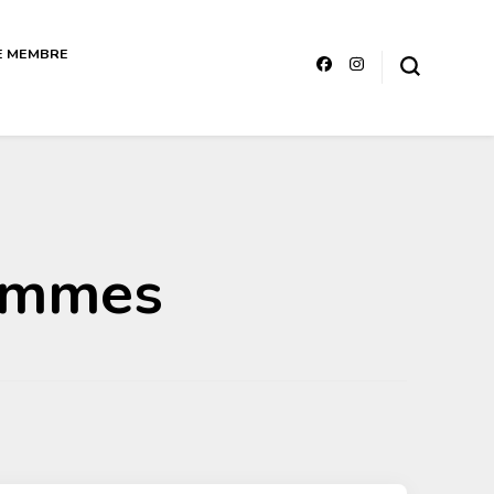
E MEMBRE
ttérature sénégalaise Art et
hommes