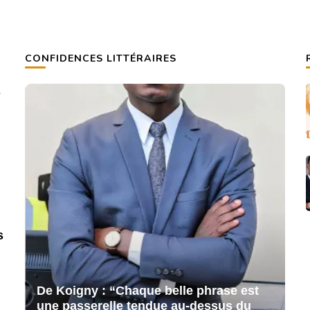
CONFIDENCES LITTÉRAIRES
s
s
De Koigny : “Chaque belle phrase est
De
une passerelle tendue au-dessus du
un