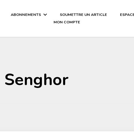
ABONNEMENTS
SOUMETTRE UN ARTICLE
ESPAC
MON COMPTE
al-njaay.com littérature Africaine li
r Senghor