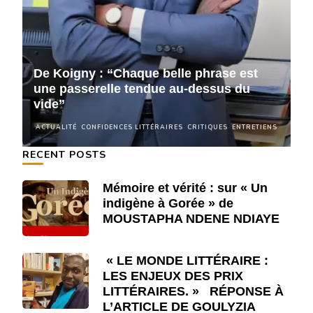
De Koigny : “Chaque belle phrase est
D
une passerelle tendue au-dessus du
u
vide”
v
NS
ACTUALITÉ
CONFIDENCES LITTÉRAIRES
CRITIQUES
ENTRETIENS
A
RECENT POSTS
Mémoire et vérité : sur « Un
indigène à Gorée » de
MOUSTAPHA NDENE NDIAYE
« LE MONDE LITTÉRAIRE :
LES ENJEUX DES PRIX
LITTÉRAIRES. » RÉPONSE À
L’ARTICLE DE GOULYZIA