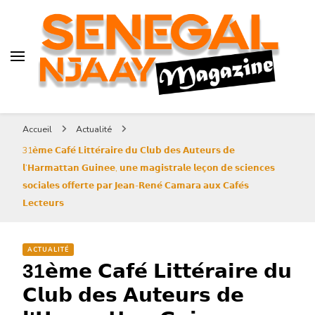
Senegal-njaay.com littérature
Africaine littérature sénégalaise
Art et Culture
Magazine Sénégal Njaay –
revue littéraire africaine
Senegal-njaay.com littérature
Accueil
Actualité
Africaine littérature
31𝗲̀𝗺𝗲 𝗖𝗮𝗳𝗲́ 𝗟𝗶𝘁𝘁𝗲́𝗿𝗮𝗶𝗿𝗲 𝗱𝘂 𝗖𝗹𝘂𝗯 𝗱𝗲𝘀 𝗔𝘂𝘁𝗲𝘂𝗿𝘀 𝗱𝗲
sénégalaise Art et Culture
𝗹’𝗛𝗮𝗿𝗺𝗮𝘁𝘁𝗮𝗻 𝗚𝘂𝗶𝗻𝗲𝗲, 𝘂𝗻𝗲 𝗺𝗮𝗴𝗶𝘀𝘁𝗿𝗮𝗹𝗲 𝗹𝗲𝗰̧𝗼𝗻 𝗱𝗲 𝘀𝗰𝗶𝗲𝗻𝗰𝗲𝘀
𝘀𝗼𝗰𝗶𝗮𝗹𝗲𝘀 𝗼𝗳𝗳𝗲𝗿𝘁𝗲 𝗽𝗮𝗿 𝗝𝗲𝗮𝗻-𝗥𝗲𝗻𝗲́ 𝗖𝗮𝗺𝗮𝗿𝗮 𝗮𝘂𝘅 𝗖𝗮𝗳𝗲́𝘀
𝗟𝗲𝗰𝘁𝗲𝘂𝗿𝘀
ACTUALITÉ
31𝗲̀𝗺𝗲 𝗖𝗮𝗳𝗲́ 𝗟𝗶𝘁𝘁𝗲́𝗿𝗮𝗶𝗿𝗲 𝗱𝘂
𝗖𝗹𝘂𝗯 𝗱𝗲𝘀 𝗔𝘂𝘁𝗲𝘂𝗿𝘀 𝗱𝗲