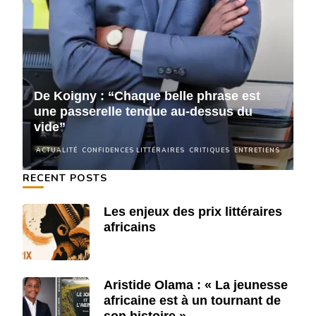
De Koigny : “Chaque belle phrase est
D
une passerelle tendue au-dessus du
u
vide”
v
NS
ACTUALITÉ
CONFIDENCES LITTÉRAIRES
CRITIQUES
ENTRETIENS
A
RECENT POSTS
Les enjeux des prix littéraires
africains
Aristide Olama : « La jeunesse
africaine est à un tournant de