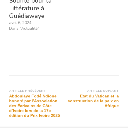
Souffle pour la
Littérature à
Guédiawaye
avril 6, 2024
Dans "Actualité"
Navigation
ARTICLE PRÉCÉDENT
ARTICLE SUIVANT
Abdoulaye Fodé Ndione
État du Vatican et la
d’article
honoré par l’Association
construction de la paix en
des Écrivains de Côte
Afrique
d’Ivoire lors de la 17e
édition du Prix Ivoire 2025