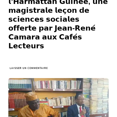
𝗹’𝗛𝗮𝗿𝗺𝗮𝘁𝘁𝗮𝗻 𝗚𝘂𝗶𝗻𝗲𝗲, 𝘂𝗻𝗲
𝗺𝗮𝗴𝗶𝘀𝘁𝗿𝗮𝗹𝗲 𝗹𝗲𝗰̧𝗼𝗻 𝗱𝗲
𝘀𝗰𝗶𝗲𝗻𝗰𝗲𝘀 𝘀𝗼𝗰𝗶𝗮𝗹𝗲𝘀
𝗼𝗳𝗳𝗲𝗿𝘁𝗲 𝗽𝗮𝗿 𝗝𝗲𝗮𝗻-𝗥𝗲𝗻𝗲́
𝗖𝗮𝗺𝗮𝗿𝗮 𝗮𝘂𝘅 𝗖𝗮𝗳𝗲́𝘀
𝗟𝗲𝗰𝘁𝗲𝘂𝗿𝘀
SUR
LAISSER UN COMMENTAIRE
31𝗲̀𝗺𝗲
𝗖𝗮𝗳𝗲́
𝗟𝗶𝘁𝘁𝗲́𝗿𝗮𝗶𝗿𝗲
𝗱𝘂
𝗖𝗹𝘂𝗯
𝗱𝗲𝘀
𝗔𝘂𝘁𝗲𝘂𝗿𝘀
𝗱𝗲
𝗹’𝗛𝗮𝗿𝗺𝗮𝘁𝘁𝗮𝗻
𝗚𝘂𝗶𝗻𝗲𝗲,
𝘂𝗻𝗲