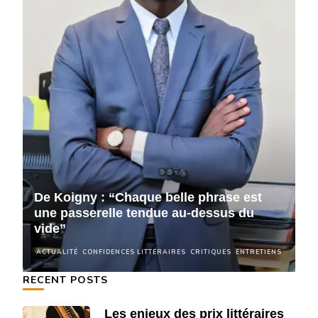
De Koigny : “Chaque belle phrase est
D
une passerelle tendue au-dessus du
u
vide”
v
NS
ACTUALITÉ
CONFIDENCES LITTÉRAIRES
CRITIQUES
ENTRETIENS
A
RECENT POSTS
Les enjeux des prix littéraires