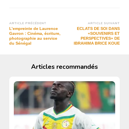
Navigation
ARTICLE PRÉCÉDENT
ARTICLE SUIVANT
L’empreinte de Laurence
ECLATS DE SOI DANS
d’article
Gavron : Cinéma, écriture,
«SOUVENIRS ET
photographie au service
PERSPECTIVES» DE
du Sénégal
IBRAHIMA BRICE KOUE
Articles recommandés