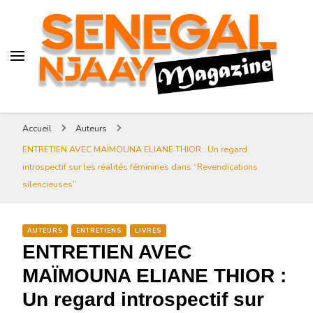
Senegal-njaay.com littérature
Africaine littérature sénégalaise
Art et Culture
Magazine Sénégal Njaay –
revue littéraire africaine
Senegal-njaay.com littérature
Accueil
Auteurs
Africaine littérature
ENTRETIEN AVEC MAÏMOUNA ELIANE THIOR : Un regard
sénégalaise Art et Culture
introspectif sur les réalités féminines dans “Revendications
silencieuses”
AUTEURS
ENTRETIENS
LIVRES
ENTRETIEN AVEC
MAÏMOUNA ELIANE THIOR :
Un regard introspectif sur