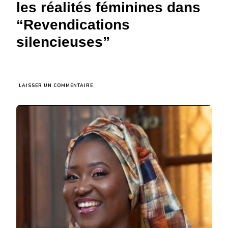
les réalités féminines dans
“Revendications
silencieuses”
SUR
LAISSER UN COMMENTAIRE
ENTRETIEN
AVEC
MAÏMOUNA
ELIANE
THIOR
:
UN
REGARD
INTROSPECTIF
SUR
LES
RÉALITÉS
FÉMININES
DANS
“REVENDICATIONS
SILENCIEUSES”