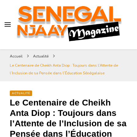
Senegal-njaay.com littérature
Africaine littérature sénégalaise
Art et Culture
Magazine Sénégal Njaay –
revue littéraire africaine
Senegal-njaay.com littérature
Accueil
Actualité
Africaine littérature
Le Centenaire de Cheikh Anta Diop : Toujours dans l’Attente de
sénégalaise Art et Culture
l’Inclusion de sa Pensée dans l’Éducation Sénégalaise
ACTUALITÉ
Le Centenaire de Cheikh
Anta Diop : Toujours dans
l’Attente de l’Inclusion de sa
Pensée dans l’Éducation