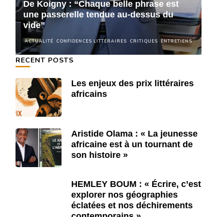
De Koigny : “Chaque belle phrase est
D
une passerelle tendue au-dessus du
u
vide”
v
NS
ACTUALITÉ
CONFIDENCES LITTÉRAIRES
CRITIQUES
ENTRETIENS
A
RECENT POSTS
Les enjeux des prix littéraires
africains
Aristide Olama : « La jeunesse
africaine est à un tournant de
son histoire »
HEMLEY BOUM : « Écrire, c’est
explorer nos géographies
éclatées et nos déchirements
contemporains »