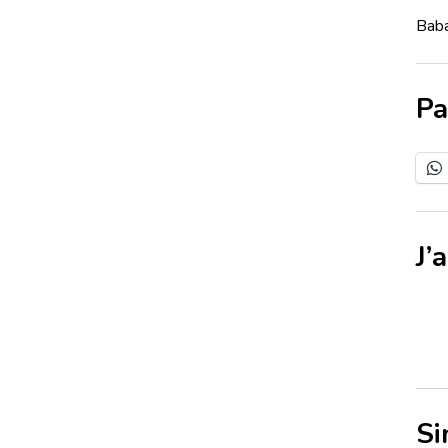
Baba
Pa
J’
Si