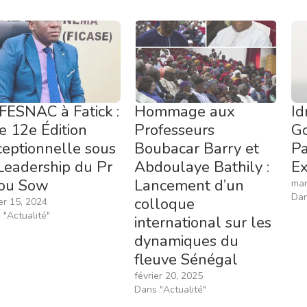
FESNAC à Fatick :
Hommage aux
Id
 12e Édition
Professeurs
Go
eptionnelle sous
Boubacar Barry et
Pa
Leadership du Pr
Abdoulaye Bathily :
Ex
iou Sow
Lancement d’un
mar
Dan
colloque
er 15, 2024
 "Actualité"
international sur les
dynamiques du
fleuve Sénégal
février 20, 2025
Dans "Actualité"