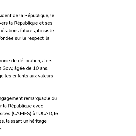
ident de la République, le
vers la République et ses
rations futures, il insiste
fondée sur le respect, la
onie de décoration, alors
uis Sow, âgée de 10 ans.
âge les enfants aux valeurs
l’engagement remarquable du
r la République avec
ersités (CAMES) à l’UCAD, le
s, laissant un héritage
.