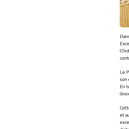
Dans
Exce
l’Or
cont
Le P
son 
En t
l’ex
Cett
et a
exce