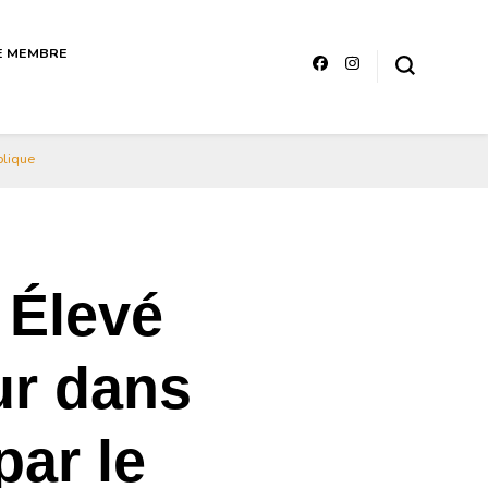
E MEMBRE
ttérature sénégalaise Art et
blique
 Élevé
r dans
par le