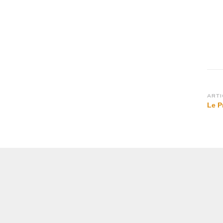
Na
ARTI
Le P
d’a