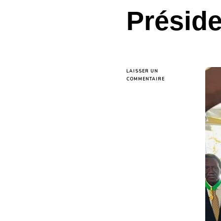
Préside
LAISSER UN
SUR
COMMENTAIRE
LE
PROFESSEUR
ALIOU
SOW
ÉLEVÉ
AU
GRADE
DE
COMMANDEUR
DANS
L’ORDRE
NATIONAL
DU
LION
PAR
LE
PRÉSIDENT
DE