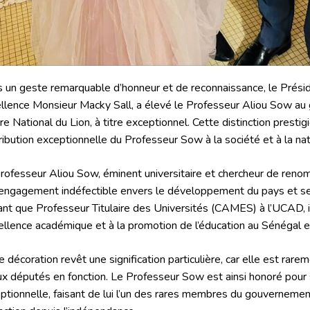
 un geste remarquable d’honneur et de reconnaissance, le Prési
llence Monsieur Macky Sall, a élevé le Professeur Aliou Sow a
dre National du Lion, à titre exceptionnel. Cette distinction prest
ribution exceptionnelle du Professeur Sow à la société et à la na
rofesseur Aliou Sow, éminent universitaire et chercheur de reno
engagement indéfectible envers le développement du pays et se
ant que Professeur Titulaire des Universités (CAMES) à l’UCAD, il
cellence académique et à la promotion de l’éducation au Sénégal e
e décoration revêt une signification particulière, car elle est rare
ux députés en fonction. Le Professeur Sow est ainsi honoré pour 
ptionnelle, faisant de lui l’un des rares membres du gouvernemen