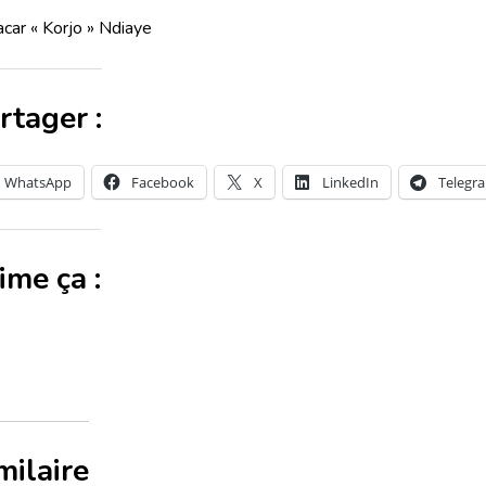
car « Korjo » Ndiaye
rtager :
WhatsApp
Facebook
X
LinkedIn
Telegr
aime ça :
milaire