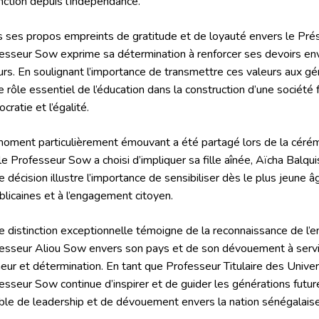
inction depuis l’indépendance.
 ses propos empreints de gratitude et de loyauté envers le Prés
esseur Sow exprime sa détermination à renforcer ses devoirs en
urs. En soulignant l’importance de transmettre ces valeurs aux géné
le rôle essentiel de l’éducation dans la construction d’une société 
cratie et l’égalité.
oment particulièrement émouvant a été partagé lors de la cérém
le Professeur Sow a choisi d’impliquer sa fille aînée, Aïcha Balq
e décision illustre l’importance de sensibiliser dès le plus jeune 
blicaines et à l’engagement citoyen.
e distinction exceptionnelle témoigne de la reconnaissance de 
esseur Aliou Sow envers son pays et de son dévouement à servi
eur et détermination. En tant que Professeur Titulaire des Univ
esseur Sow continue d’inspirer et de guider les générations future
ble de leadership et de dévouement envers la nation sénégalaise