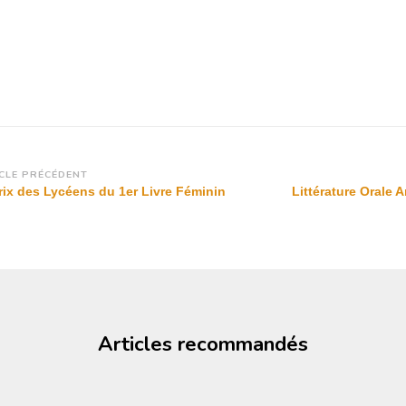
vigation
CLE PRÉCÉDENT
rix des Lycéens du 1er Livre Féminin
Littérature Orale 
rticle
Articles recommandés