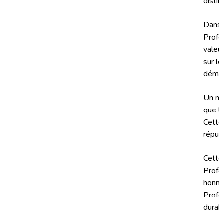
dist
Dans
Prof
vale
sur 
démo
Un m
que 
Cett
répu
Cett
Prof
honn
Prof
dura