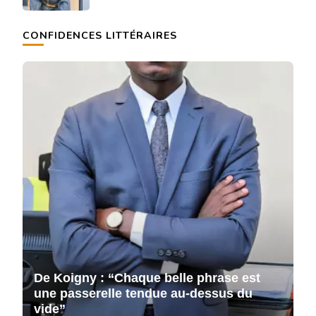
CONFIDENCES LITTÉRAIRES
De Koigny : “Chaque belle phrase est
D
une passerelle tendue au-dessus du
u
vide”
v