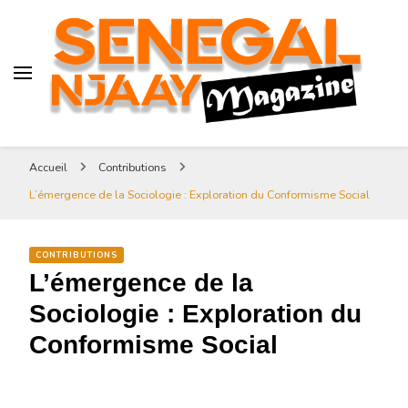
Senegal-njaay.com littérature
Africaine littérature sénégalaise
Art et Culture
Magazine Sénégal Njaay –
revue littéraire africaine
Senegal-njaay.com littérature
Accueil
Contributions
Africaine littérature
L’émergence de la Sociologie : Exploration du Conformisme Social
sénégalaise Art et Culture
CONTRIBUTIONS
L’émergence de la
Sociologie : Exploration du
Conformisme Social