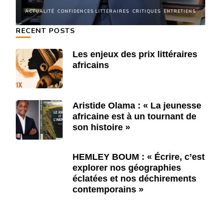
NS
ACTUALITÉ
CONFIDENCES LITTÉRAIRES
CRITIQUES
ENTRETIENS
A
RECENT POSTS
Les enjeux des prix littéraires
africains
Aristide Olama : « La jeunesse
africaine est à un tournant de
son histoire »
HEMLEY BOUM : « Écrire, c’est
explorer nos géographies
éclatées et nos déchirements
contemporains »