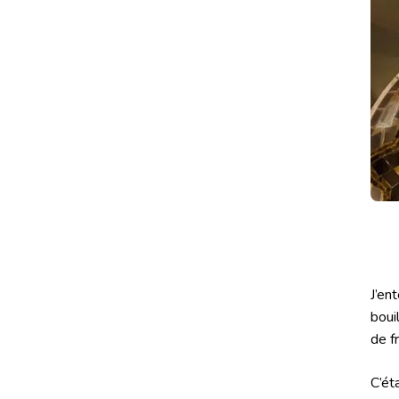
J’en
boui
de f
C’ét