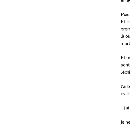
en ac
Puis
Et c
prem
là o
mort
Et u
sont
l’éch
J’ai
crac
“ j’a
je n