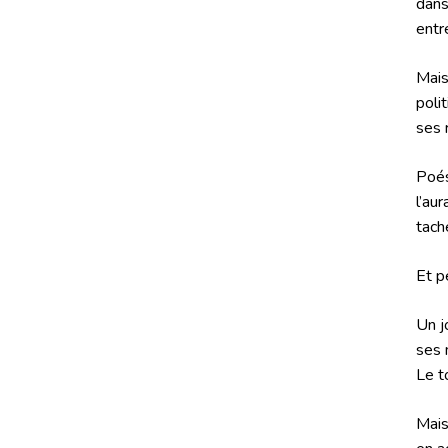
dans
entr
Mais
poli
ses 
Poés
l’au
tach
Et p
Un j
ses 
Le t
Mais