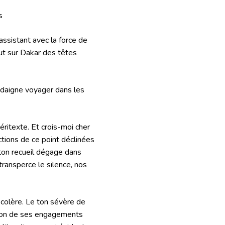
s
ssistant avec la force de
eut sur Dakar des têtes
ui daigne voyager dans les
éritexte. Et crois-moi cher
ctions de ce point déclinées
e ton recueil dégage dans
transperce le silence, nos
a colère. Le ton sévère de
ration de ses engagements