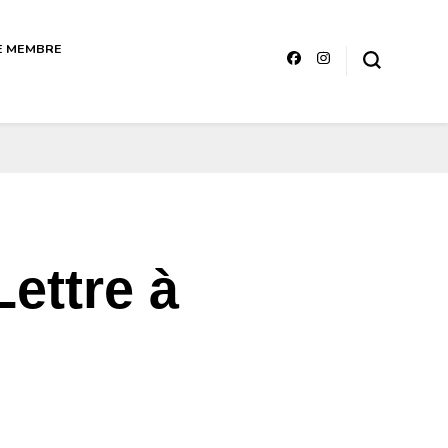
E MEMBRE
ttérature sénégalaise Art et
ettre à