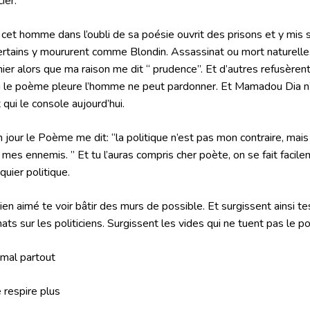
ier.
 cet homme dans l’oubli de sa poésie ouvrit des prisons et y mis 
ertains y moururent comme Blondin. Assassinat ou mort naturelle.
ier alors que ma raison me dit “ prudence”. Et d’autres refusèrent
ù le poème pleure l’homme ne peut pardonner. Et Mamadou Dia n’a
 qui le console aujourd’hui.
n jour le Poème me dit: “la politique n’est pas mon contraire, ma
 mes ennemis. ” Et tu l’auras compris cher poète, on se fait fac
iquier politique.
 bien aimé te voir bâtir des murs de possible. Et surgissent ainsi t
hats sur les politiciens. Surgissent les vides qui ne tuent pas le poè
i mal partout
e respire plus