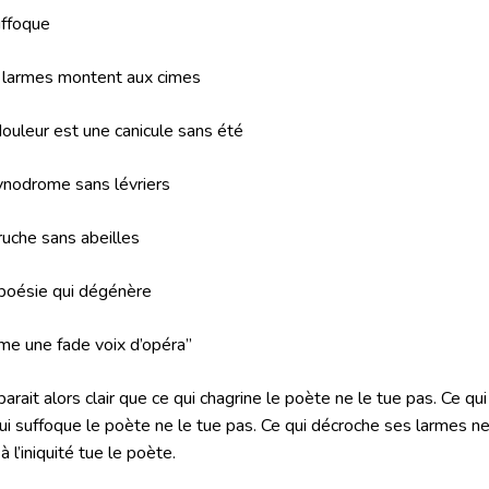
uffoque
larmes montent aux cimes
ouleur est une canicule sans été
ynodrome sans lévriers
ruche sans abeilles
poésie qui dégénère
e une fade voix d’opéra”
pparait alors clair que ce qui chagrine le poète ne le tue pas. Ce qu
ui suffoque le poète ne le tue pas. Ce qui décroche ses larmes ne 
à l’iniquité tue le poète.