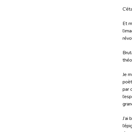
C’ét
Et m
l’im
révo
Brut
théor
Je m
poèt
par 
l’es
gran
J’ai
l’ép