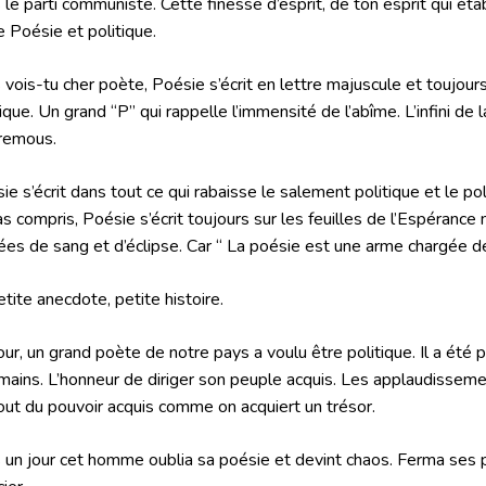
 le parti communiste. Cette finesse d’esprit, de ton esprit qui établ
e Poésie et politique.
 vois-tu cher poète, Poésie s’écrit en lettre majuscule et toujours
tique. Un grand “P” qui rappelle l’immensité de l’abîme. L’infini de
remous.
ie s’écrit dans tout ce qui rabaisse le salement politique et le po
ras compris, Poésie s’écrit toujours sur les feuilles de l’Espéranc
ées de sang et d’éclipse. Car “ La poésie est une arme chargée de
etite anecdote, petite histoire.
our, un grand poète de notre pays a voulu être politique. Il a été p
mains. L’honneur de diriger son peuple acquis. Les applaudisseme
out du pouvoir acquis comme on acquiert un trésor.
 un jour cet homme oublia sa poésie et devint chaos. Ferma s