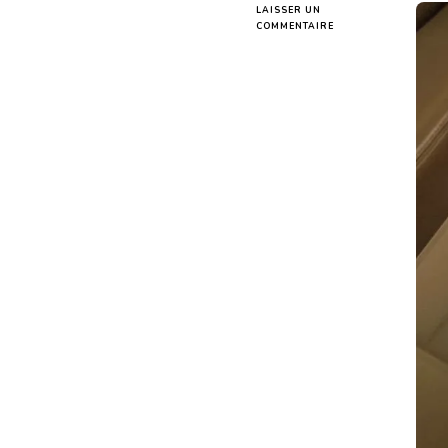
LAISSER UN
SUR
COMMENTAIRE
PLUIE
ROUGE
SUR
DAKAR
:
LETTRE
À
FARA
NDIAYE