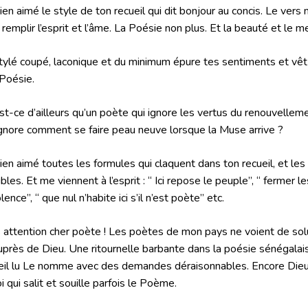
 bien aimé le style de ton recueil qui dit bonjour au concis. Le ver
 remplir l’esprit et l’âme. La Poésie non plus. Et la beauté et le 
tylé coupé, laconique et du minimum épure tes sentiments et vê
 Poésie.
st-ce d’ailleurs qu’un poète qui ignore les vertus du renouvellem
ignore comment se faire peau neuve lorsque la Muse arrive ?
 bien aimé toutes les formules qui claquent dans ton recueil, et l
sibles. Et me viennent à l’esprit : “ Ici repose le peuple”, “ fermer 
olence”, “ que nul n’habite ici s’il n’est poète” etc.
 attention cher poète ! Les poètes de mon pays ne voient de sol
uprès de Dieu. Une ritournelle barbante dans la poésie sénégalai
eil lu Le nomme avec des demandes déraisonnables. Encore Dieu. 
oi qui salit et souille parfois le Poème.