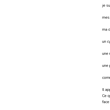
je s
mes 
ma d
un c
une 
une 
comm
Il a
Ce q
face 