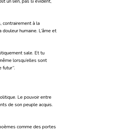
it un lien, pas si évident,
, contrairement à la
 la douleur humaine. L’âme et
litiquement sale. Et tu
e même lorsqu’elles sont
 futur”.
olitique. Le pouvoir entre
nts de son peuple acquis.
es poèmes comme des portes