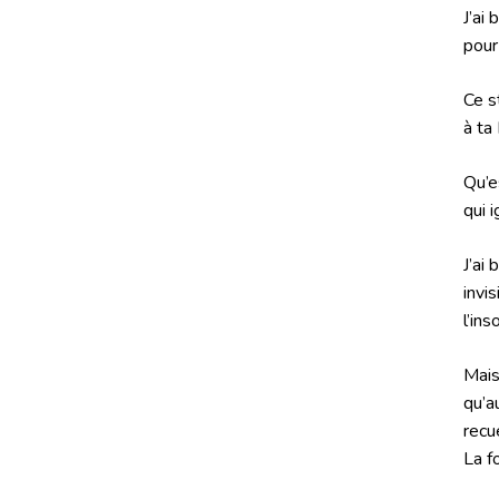
J’ai
pour
Ce s
à ta
Qu’e
qui 
J’ai
invi
l’ins
Mais
qu’a
recu
La f