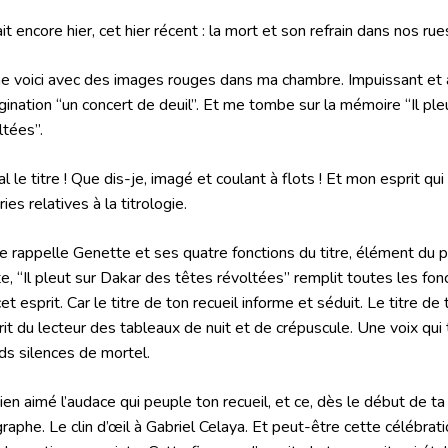
ait encore hier, cet hier récent : la mort et son refrain dans nos rue
e voici avec des images rouges dans ma chambre. Impuissant et a
agination “un concert de deuil”. Et me tombe sur la mémoire “Il pl
ltées”.
al le titre ! Que dis-je, imagé et coulant à flots ! Et mon esprit q
ies relatives à la titrologie.
e rappelle Genette et ses quatre fonctions du titre, élément du p
e, “Il pleut sur Dakar des têtes révoltées” remplit toutes les fon
cet esprit. Car le titre de ton recueil informe et séduit. Le titre d
prit du lecteur des tableaux de nuit et de crépuscule. Une voix qui 
ds silences de mortel.
 bien aimé l’audace qui peuple ton recueil, et ce, dès le début de t
igraphe. Le clin d’œil à Gabriel Celaya. Et peut-être cette céléb