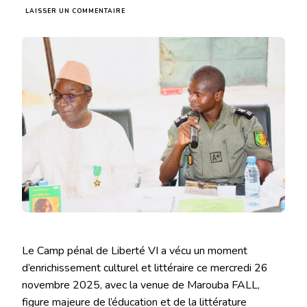
SUR
LAISSER UN COMMENTAIRE
𝐋’Œ𝐮𝐯𝐫𝐞
𝐝𝐞
𝐌𝐚𝐫𝐨𝐮𝐛𝐚
𝐅𝐀𝐋𝐋
𝐫𝐞𝐯𝐢𝐬𝐢𝐭ÉE
𝐚𝐮
𝐂𝐚𝐦𝐩
𝐩𝐞́𝐧𝐚𝐥
𝐝𝐞
𝐋𝐢𝐛𝐞𝐫𝐭𝐞́
𝐕I
Le Camp pénal de Liberté VI a vécu un moment
d’enrichissement culturel et littéraire ce mercredi 26
novembre 2025, avec la venue de Marouba FALL,
figure majeure de l’éducation et de la littérature