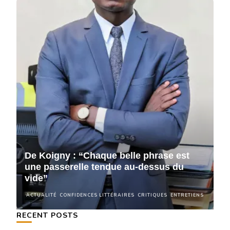
De Koigny : “Chaque belle phrase est
D
une passerelle tendue au-dessus du
u
vide”
v
NS
ACTUALITÉ
CONFIDENCES LITTÉRAIRES
CRITIQUES
ENTRETIENS
A
RECENT POSTS