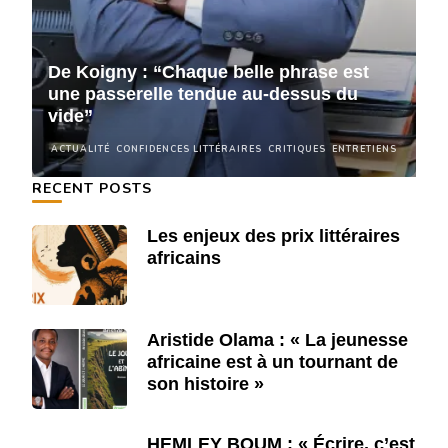
De Koigny : “Chaque belle phrase est
D
une passerelle tendue au-dessus du
u
vide”
v
NS
ACTUALITÉ
CONFIDENCES LITTÉRAIRES
CRITIQUES
ENTRETIENS
A
RECENT POSTS
Les enjeux des prix littéraires
africains
Aristide Olama : « La jeunesse
africaine est à un tournant de
son histoire »
HEMLEY BOUM : « Écrire, c’est