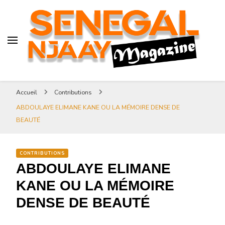
Senegal-njaay.com littérature
Africaine littérature sénégalaise
Art et Culture
Magazine Sénégal Njaay –
revue littéraire africaine
Senegal-njaay.com littérature
Accueil
Contributions
Africaine littérature
ABDOULAYE ELIMANE KANE OU LA MÉMOIRE DENSE DE
sénégalaise Art et Culture
BEAUTÉ
CONTRIBUTIONS
ABDOULAYE ELIMANE
KANE OU LA MÉMOIRE
DENSE DE BEAUTÉ