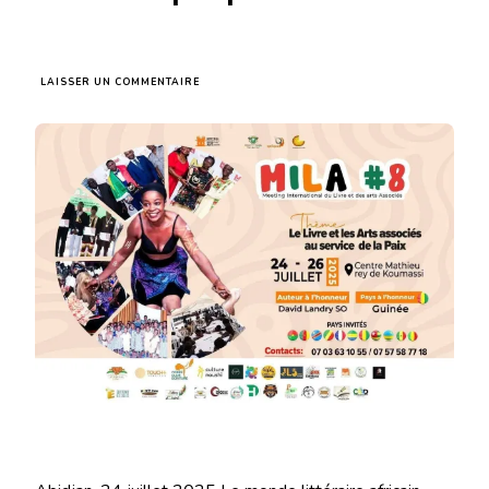
SUR
LAISSER UN COMMENTAIRE
ABIDJAN
ACCUEILLE
LA
8È
ÉDITION
DU
MILA
:
QUAND
LE
LIVRE
DEVIENT
PONT
ENTRE
LES
PEUPLES