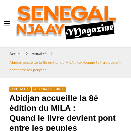
Senegal-njaay.com littérature
Africaine littérature sénégalaise
Art et Culture
Magazine Sénégal Njaay –
revue littéraire africaine
Senegal-njaay.com littérature
Accueil
Actualité
Africaine littérature
Abidjan accueille la 8è édition du MILA : <br>Quand le livre devient
sénégalaise Art et Culture
pont entre les peuples
ACTUALITÉ
AGENDA CULTUREL
Abidjan accueille la 8è
édition du MILA :
Quand le livre devient pont
entre les peuples