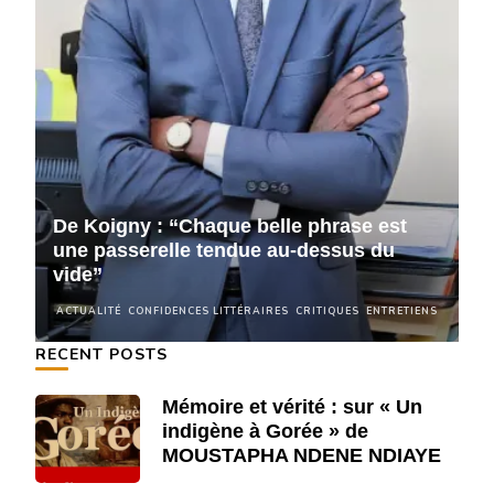
De Koigny : “Chaque belle phrase est
D
une passerelle tendue au-dessus du
u
vide”
v
NS
ACTUALITÉ
CONFIDENCES LITTÉRAIRES
CRITIQUES
ENTRETIENS
A
RECENT POSTS
Mémoire et vérité : sur « Un
indigène à Gorée » de
MOUSTAPHA NDENE NDIAYE