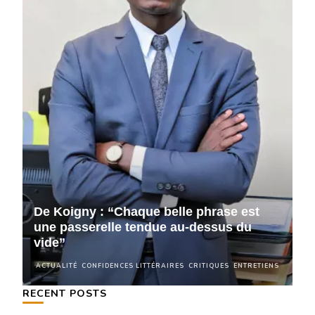
De Koigny : “Chaque belle phrase est
D
une passerelle tendue au-dessus du
u
vide”
v
NS
ACTUALITÉ
CONFIDENCES LITTÉRAIRES
CRITIQUES
ENTRETIENS
A
RECENT POSTS