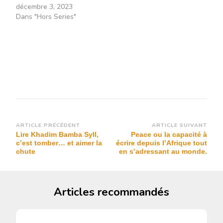
décembre 3, 2023
Dans "Hors Series"
Navigation
ARTICLE PRÉCÉDENT
ARTICLE SUIVANT
Lire Khadim Bamba Syll,
Peace ou la capacité à
d’article
c’est tomber… et aimer la
écrire depuis l’Afrique tout
chute
en s’adressant au monde.
Articles recommandés