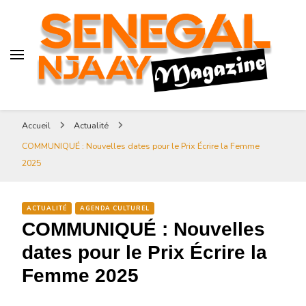
Senegal-njaay.com littérature
Africaine littérature sénégalaise
Art et Culture
Magazine Sénégal Njaay –
revue littéraire africaine
Senegal-njaay.com littérature
Accueil
Actualité
Africaine littérature
COMMUNIQUÉ : Nouvelles dates pour le Prix Écrire la Femme
sénégalaise Art et Culture
2025
ACTUALITÉ
AGENDA CULTUREL
COMMUNIQUÉ : Nouvelles
dates pour le Prix Écrire la
Femme 2025