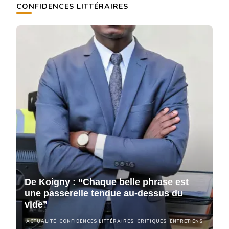
CONFIDENCES LITTÉRAIRES
De Koigny : “Chaque belle phrase est
D
une passerelle tendue au-dessus du
u
vide”
v
NS
ACTUALITÉ
CONFIDENCES LITTÉRAIRES
CRITIQUES
ENTRETIENS
A