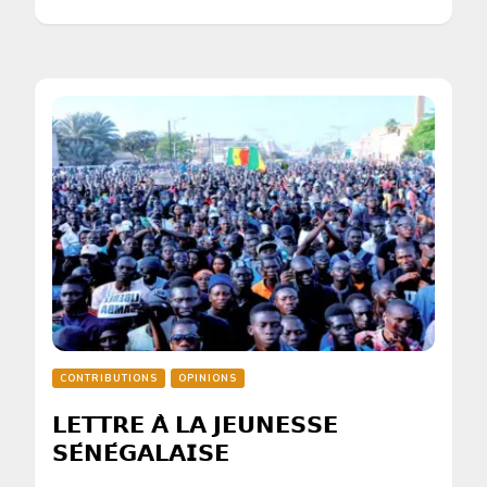
CONTRIBUTIONS
OPINIONS
𝗟𝗘𝗧𝗧𝗥𝗘 𝗔̀ 𝗟𝗔 𝗝𝗘𝗨𝗡𝗘𝗦𝗦𝗘
𝗦𝗘́𝗡𝗘́𝗚𝗔𝗟𝗔𝗜𝗦𝗘