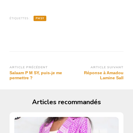
ÉTIQUETTES :
PMSY
Navigation
ARTICLE PRÉCÉDENT
ARTICLE SUIVANT
Salaam P M SY, puis-je me
Réponse à Amadou
d’article
permettre ?
Lamine Sall
Articles recommandés