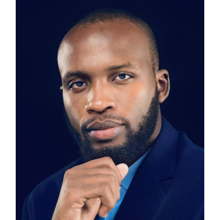
À
VOTRE
GUISE
!