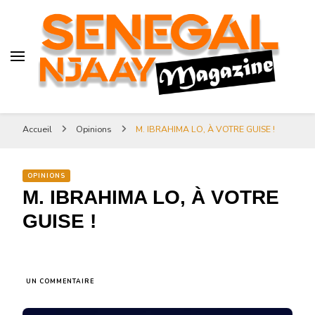
Senegal-njaay.com littérature
Africaine littérature sénégalaise
Art et Culture
Magazine Sénégal Njaay –
revue littéraire africaine
Senegal-njaay.com littérature
Accueil
Opinions
M. IBRAHIMA LO, À VOTRE GUISE !
Africaine littérature
sénégalaise Art et Culture
OPINIONS
M. IBRAHIMA LO, À VOTRE
GUISE !
SUR
UN COMMENTAIRE
M.
IBRAHIMA
LO,