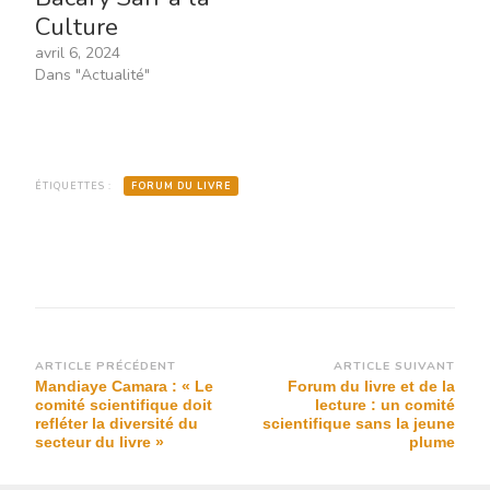
Culture
avril 6, 2024
Dans "Actualité"
ÉTIQUETTES :
FORUM DU LIVRE
Navigation
ARTICLE PRÉCÉDENT
ARTICLE SUIVANT
Mandiaye Camara : « Le
Forum du livre et de la
d’article
comité scientifique doit
lecture : un comité
refléter la diversité du
scientifique sans la jeune
secteur du livre »
plume