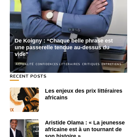
De Koigny : “Chaque belle phrase est
D
une passerelle tendue au-dessus du
u
vide”
v
NS
ACTUALITÉ
CONFIDENCES LITTÉRAIRES
CRITIQUES
ENTRETIENS
A
RECENT POSTS
Les enjeux des prix littéraires
africains
Aristide Olama : « La jeunesse
africaine est à un tournant de
son histoire »