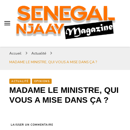
Senegal-njaay.com littérature
Africaine littérature sénégalaise
Art et Culture
Magazine Sénégal Njaay –
revue littéraire africaine
Senegal-njaay.com littérature
Accueil
Actualité
Africaine littérature
MADAME LE MINISTRE, QUI VOUS A MISE DANS ÇA ?
sénégalaise Art et Culture
ACTUALITÉ
OPINIONS
MADAME LE MINISTRE, QUI
VOUS A MISE DANS ÇA ?
SUR
LAISSER UN COMMENTAIRE
MADAME