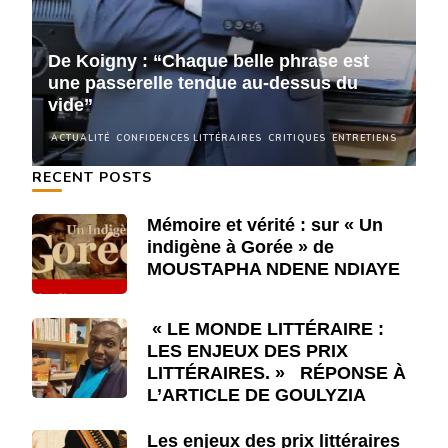
De Koigny : “Chaque belle phrase est
D
une passerelle tendue au-dessus du
u
vide”
v
NS
ACTUALITÉ
CONFIDENCES LITTÉRAIRES
CRITIQUES
ENTRETIENS
A
RECENT POSTS
Mémoire et vérité : sur « Un
indigène à Gorée » de
MOUSTAPHA NDENE NDIAYE
« LE MONDE LITTÉRAIRE :
LES ENJEUX DES PRIX
LITTÉRAIRES. » RÉPONSE À
L’ARTICLE DE GOULYZIA
Les enjeux des prix littéraires