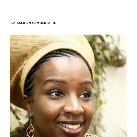
SUR
LAISSER UN COMMENTAIRE
NAFISSATOU
DIA
DIOUF,
UNE
POÉSIE
ÉPRISE
DE
DOUCEUR
ET
DE
JUSTESSE